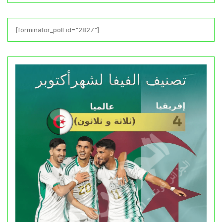
[forminator_poll id="2827"]