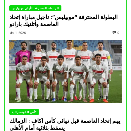
الرابطة المحترفة الأولى موبيليس
البطولة المحترفة “موبيليس”: تأجيل مباراة إتحاد
العاصمة وأتلتيك بارادو
Mai 1, 2026
0
كأس الكونفدرالية
يهم إتحاد العاصمة قبل نهائي كأس اكاف : الزمالك
يسقط بثلاثية أمام الأهلي