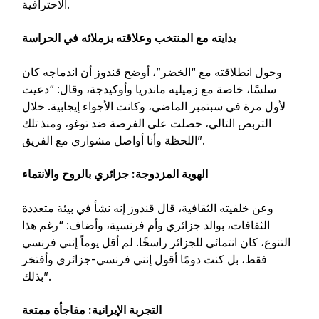
الاحترافية.
بدايته مع المنتخب وعلاقته بزملائه في الحراسة
وحول انطلاقته مع “الخضر”، أوضح قندوز أن اندماجه كان
سلسًا، خاصة مع زميليه ماندريا وأوكيدجة، وقال: “دعيت
لأول مرة في سبتمبر الماضي، وكانت الأجواء إيجابية. خلال
التربص التالي، حصلت على الفرصة ضد توغو، ومنذ تلك
اللحظة وأنا أواصل مشواري مع الفريق”.
الهوية المزدوجة: جزائري بالروح والانتماء
وعن خلفيته الثقافية، قال قندوز إنه نشأ في بيئة متعددة
الثقافات، بوالد جزائري وأم فرنسية، وأضاف: “رغم هذا
التنوع، كان انتمائي للجزائر راسخًا. لم أقل يوماً إنني فرنسي
فقط، بل كنت دومًا أقول إنني فرنسي-جزائري وأفتخر
بذلك”.
التجربة الإيرانية: مفاجأة ممتعة