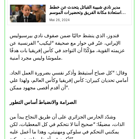
مدير نادي شبيبة القبائل يتحدث عن خطط
استعادة مكانة الفريق وتحضيرات الموسم
القادم
Mai 26, 2024
قندوز، الذي ينشط حاليًا ضمن صفوف نادي بيرسبوليس
الإيراني، عبّر في حوار مع صحيفة “ليكيب” الفرنسية عن
عزيمته القوية، مؤكّدًا أن التواجد في كأس إفريقيا بات هدفًا
ملموسًا وليس مجرد أمنية.
وقال: “كل صباح أستيقظ وأذكر نفسي بضرورة العمل الجاد.
أمامي تحديان كبيران: كأس إفريقيا وكأس العالم، ولهذا علي
أن أقدم أقصى مجهود ممكن”.
الصرامة والانضباط أساس التطور
وشدّد الحارس الجزائري على أن طريق النجاح يبدأ من
الذات، مضيفًا: “صحيح أننا لا نتحكم في كل المعطيات، لكن
يمكنني التحكم في سلوكي ومهنيتي، وهذا ما أعمل عليه