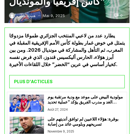
كأس إفريقيا والمونديال”
0
Mai 9, 2025
هنيدة معلى
—
يطارد عدد من لاعبي المنتخب الجزائري طموحًا مزدوجًا
يتمثل في خوض غمار بطولة كأس الأمم الإفريقية المقبلة في
المغرب، ثم التأهل والمشاركة في مونديال 2026. ومن بين
أبرز هؤلاء، الحارس أليكسيس قندوز، الذي فرض نفسه
كخيار أساسي في عرين “الخضر” خلال اللقاءات الأخيرة.
PLUS D'ACTICLES
مولودية البيض على موعد مع ودية مرتقبة يوم
الغد و مدرب الفريق يؤكد “عملية تحديد
التشكيلة الأساسية لا تزال مستمرة”
Août 27, 2024
بوقرة: هؤلاء اللاعبين لم توافق أنديتهم على
تسريحهم وبلومي عائد من إصابة
Novembre 9, 2025