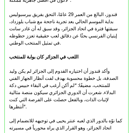
لأكون في أفضل جاهزية ممكنة”.
قندوز، البالغ من العمر 29 عامًا، التحق بفريق بيرسبوليس
بداية الموسم الحالي بعد تجربة ناجحة مع شباب بلوزداد،
سبقتها فترة في اتحاد الجزائر، وقد سبق له أن غادر سانت
إيتيان الفرنسي بحثًا عن دقائق لعب حقيقية تعزز حظوظه
في تمثيل المنتخب الوطني.
اللعب في الجزائر كان بوابة للمنتخب
وأكد قندوز أن اختياره القدوم إلى الجزائر لم يكن وليد
الصدفة، بل خطوة محسوبة بهدف لفت أنظار الجهاز الفني
للمنتخب، مضيفًا: “لم أكن أرغب في البقاء حبيس دكة
البدلاء. شعرت أن الدوري الجزائري سيكون منصة مثالية
لإثبات الذات، وبالفعل حصلت على الفرصة التي كنت
أنتظرها”.
كما نوّه بالدور الذي لعبه عنتر يحيى في توجيهه للانضمام إلى
اتحاد الجزائر، وهو القرار الذي يراه محورياً في مسيرته