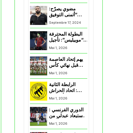
المنتخب و شباب
قسنطينة
مضوي يصرّح:
“أتمنى التوفيق
لممثلي الكرة
Septembre 17, 2024
الجزائرية في
المسابقات القارية”
البطولة المحترفة
“موبيليس”: تأجيل
مباراة إتحاد
Mai 1, 2026
العاصمة وأتلتيك
بارادو
يهم إتحاد العاصمة
قبل نهائي كأس
اكاف : الزمالك
Mai 1, 2026
يسقط بثلاثية أمام
الأهلي
الرابطة الثانية
: اتحاد الحراش
يحسم التأهل إلى
Mai 1, 2026
“البلاي أوف”
الدوري الفرنسي :
استبعاد عبدلي من
قائمة مرسيليا أمام
Mai 1, 2026
نانت