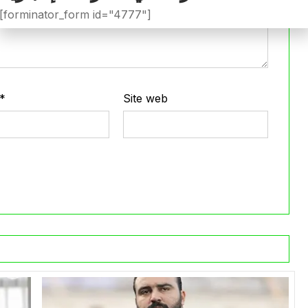
[forminator_form id="4777"]
*
Site web