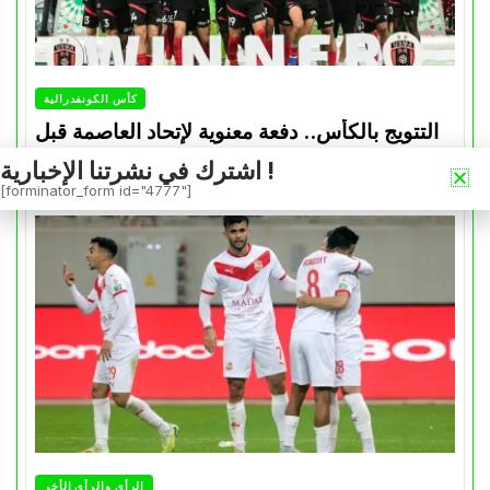
كأس الكونفدرالية
التتويج بالكأس.. دفعة معنوية لإتحاد العاصمة قبل
موقعة الزمالك في نهائي الكونفدرالية
اشترك في نشرتنا الإخبارية !
[forminator_form id="4777"]
Avril 30, 2026
0
الرأي والرأي الأخر