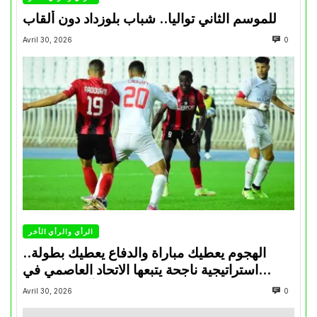
للموسم الثاني تواليا.. شباب بلوزداد دون ألقاب
Avril 30, 2026
0
الرأي والرأي الأخر
الهجوم يعطيك مباراة والدفاع يعطيك بطولة..
استراتيجية ناجحة يتبعها الاتحاد العاصمي في
تتويجاته آخر السنوات
Avril 30, 2026
0