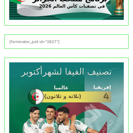
[forminator_poll id="2827"]