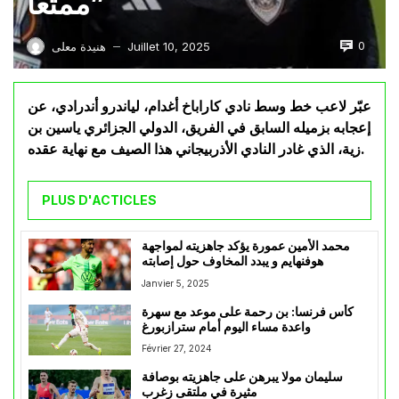
ممتعًا”
0
Juillet 10, 2025
هنيدة معلى
—
عبّر لاعب خط وسط نادي كاراباخ أغدام، لياندرو أندرادي، عن
إعجابه بزميله السابق في الفريق، الدولي الجزائري ياسين بن
زية، الذي غادر النادي الأذربيجاني هذا الصيف مع نهاية عقده.
PLUS D'ACTICLES
محمد الأمين عمورة يؤكد جاهزيته لمواجهة
هوفنهايم و يبدد المخاوف حول إصابته
Janvier 5, 2025
كأس فرنسا: بن رحمة على موعد مع سهرة
واعدة مساء اليوم أمام سترازبورغ
Février 27, 2024
سليمان مولا يبرهن على جاهزيته بوصافة
مثيرة في ملتقى زغرب