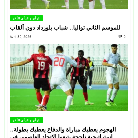
الرأي والرأي الأخر
للموسم الثاني تواليا.. شباب بلوزداد دون ألقاب
Avril 30, 2026
0
الرأي والرأي الأخر
الهجوم يعطيك مباراة والدفاع يعطيك بطولة..
استراتيجية ناجحة يتبعها الاتحاد العاصمي في