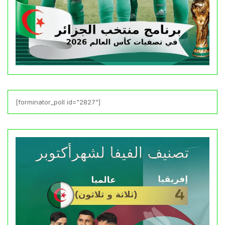
[forminator_poll id="2827"]