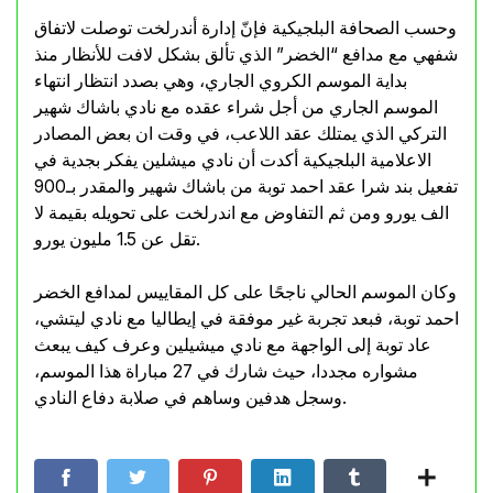
وحسب الصحافة البلجيكية فإنّ إدارة أندرلخت توصلت لاتفاق
شفهي مع مدافع “الخضر” الذي تألق بشكل لافت للأنظار منذ
بداية الموسم الكروي الجاري، وهي بصدد انتظار انتهاء
الموسم الجاري من أجل شراء عقده مع نادي باشاك شهير
التركي الذي يمتلك عقد اللاعب، في وقت ان بعض المصادر
الاعلامية البلجيكية أكدت أن نادي ميشلين يفكر بجدية في
تفعيل بند شرا عقد احمد توبة من باشاك شهير والمقدر بـ900
الف يورو ومن ثم التفاوض مع اندرلخت على تحويله بقيمة لا
تقل عن 1.5 مليون يورو.
وكان الموسم الحالي ناجحًا على كل المقاييس لمدافع الخضر
احمد توبة، فبعد تجربة غير موفقة في إيطاليا مع نادي ليتشي،
عاد توبة إلى الواجهة مع نادي ميشيلين وعرف كيف يبعث
مشواره مجددا، حيث شارك في 27 مباراة هذا الموسم،
وسجل هدفين وساهم في صلابة دفاع النادي.