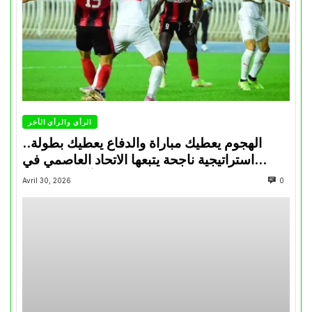
الرأي والرأي الأخر
الهجوم يعطيك مباراة والدفاع يعطيك بطولة..
استراتيجية ناجحة يتبعها الاتحاد العاصمي في
تتويجاته آخر السنوات
Avril 30, 2026
0