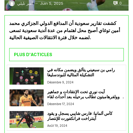
0
Juin 5, 2025
أمير تليلي
—
كشفت تقارير سعودية أن المدافع الدولي الجزائري محمد
أمين توغاي أصبح محل اهتمام من عدة أندية سعودية تسعى
لضمه خلال فترة الانتقالات الصيفية الحالية.
PLUS D'ACTICLES
رامي بن سبعيني يتألق ويضمن مكانه في
التشكيلة المثالية للبوندسليغا
Décembre 9, 2024
آيت نوري تحت الإنتقادات و جماهير
وولفرهامبتون تطالب برحيله بعد أحداث لقاء
إيبسويتش تاون
Décembre 17, 2024
كأس ألمانيا: فارس شايبي يسجل و يقود
آينتراخت فرانكفورت للإنتصار
Août 19, 2024