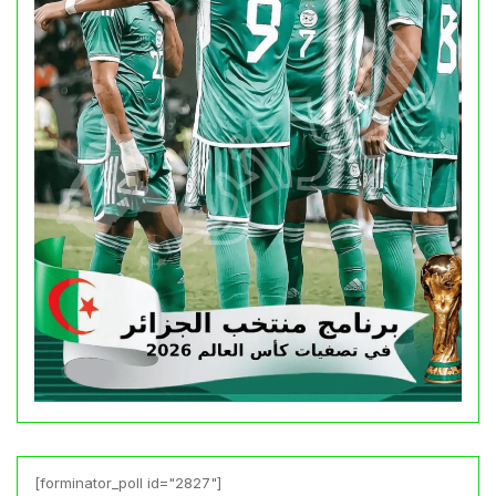
[forminator_poll id="2827"]