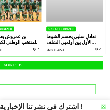
GORIZED
UNCATEGORIZED
تعادل سلبي يحسم الشوط
بن عمروش يعل
الأول بين أولمبي الشلف
المنتخب الوطني لكر
ووفاق سطيف
داخل القاعة المعني
0
0
26
Mars 6, 2026
VOIR PLUS
iée.
Les champs obligatoires sont indiqués avec
*
اشترك في نشرتنا الإخبارية !