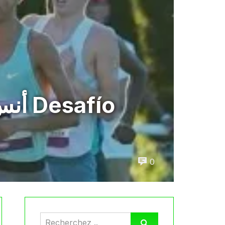
أنس 
0