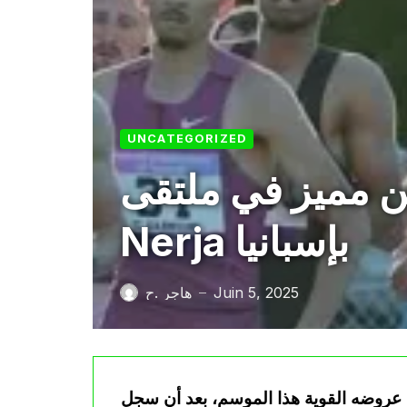
UNCATEGORIZED
ز في ملتقى Desafío
Nerja بإسبانيا
Juin 5, 2025
هاجر .ح
—
 الجزائري الشاب أنس شوط (20 عامًا) عروضه القوية هذا الموسم، بعد أن سجل