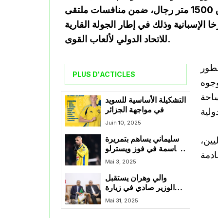
زمنًا قدره 3:36.00 دقائق في سباق 1500 متر رجال، ضمن منافسات ملتقى Desafío Nerja
خا الإسبانية وذلك في إطار الجولة القارية
للاتحاد الدولي لألعاب القوى.
تطور
PLUS D'ACTICLES
وجوه
احة
التشكيلة الأساسية للسويد
في مواجهة الجزائر
Juin 10, 2025
يين،
سليماني يساهم بتمريرة
حاسمة في فوز ويسترلو
على ديندر
Mai 3, 2025
والي وهران يستقبل
الوزير صادي في زيارة
عمل وتفقد
Mai 31, 2025