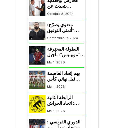
الحارس بوحلفاية
يتحدث عن
طموحاته مع
Octobre 8, 2024
المنتخب و شباب
قسنطينة
مضوي يصرّح:
“أتمنى التوفيق
لممثلي الكرة
Septembre 17, 2024
الجزائرية في
المسابقات القارية”
البطولة المحترفة
“موبيليس”: تأجيل
مباراة إتحاد
Mai 1, 2026
العاصمة وأتلتيك
بارادو
يهم إتحاد العاصمة
قبل نهائي كأس
اكاف : الزمالك
Mai 1, 2026
يسقط بثلاثية أمام
الأهلي
الرابطة الثانية
: اتحاد الحراش
يحسم التأهل إلى
Mai 1, 2026
“البلاي أوف”
الدوري الفرنسي :
استبعاد عبدلي من