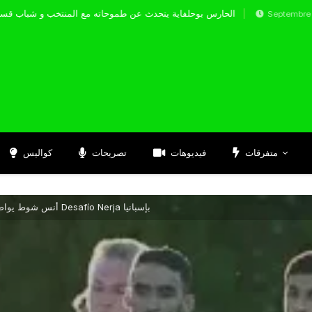
الحارس بوحلفاية يتحدث عن طموحاته مع المنتخب
Septembre 17, 2024
متفرقات
فيديوهات
تصريحات
كواليس
أنس شوط يواصل التألق بزمن مميز في ملتقى Desafío Nerja بإسبانيا