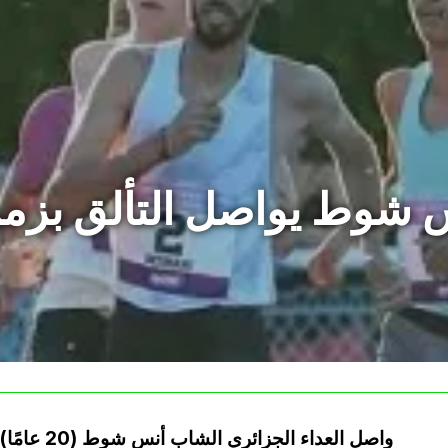
شوط يواصل التألق بزمن ممي
واصل العداء