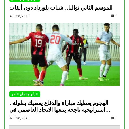
للموسم الثاني تواليا.. شباب بلوزداد دون ألقاب
Avril 30, 2026
0
الرأي والرأي الأخر
الهجوم يعطيك مباراة والدفاع يعطيك بطولة..
استراتيجية ناجحة يتبعها الاتحاد العاصمي في
تتويجاته آخر السنوات
Avril 30, 2026
0