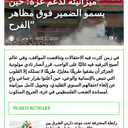
ميزانيته لدعم غزة: حين
يسمو الضمير فوق مظاهر
الفرح”
0
Août 2, 2025
هاجر .ح
—
في زمن كثرت فيه الاحتفالات وتناقصت المواقف، وفي عالم
أصبح الترفيه فيه غالبًا على الواجب، قرر أنصار نادي مولودية
الجزائر أن يشقوا طريقًا مغايرًا، طريقًا لا تسلكه إلا القلوب
التي تنبض بالإنسانية والوعي، حين أعلنوا بقرار جماعي واعٍ
عن إلغاء احتفالهم السنوي التقليدي، وتحويل كامل ميزانيته
لمساندة الشعب الفلسطيني في غزة، الجريح المنكوب.
PLUS D'ACTICLES
رابطة المحترفة تحدد موعد داربي الشرق بين
وفاق سطيف وشباب قسنطينة