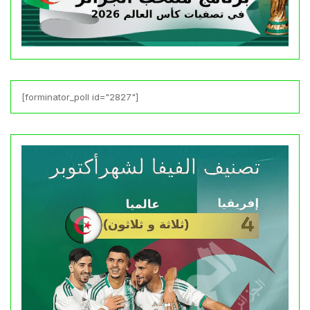
[forminator_poll id="2827"]