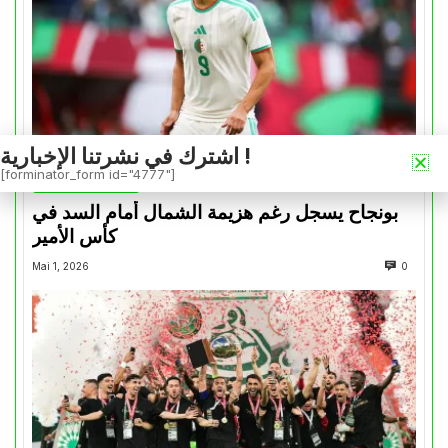
اشترك في نشرتنا الإخبارية !
[forminator_form id="4777"]
الخضر عبر القارات
بونجاح يسجل رغم هزيمة الشمال أمام السد في
كأس الأمير
Mai 1, 2026
0