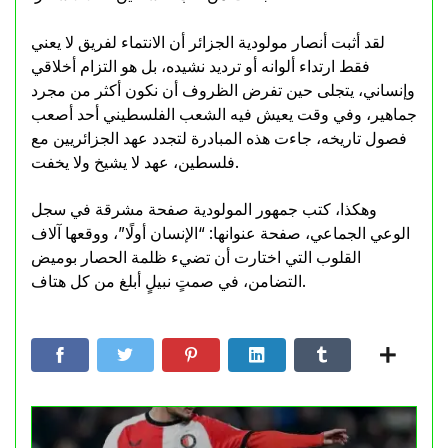
لقد أثبت أنصار مولودية الجزائر أن الانتماء لفريق لا يعني
فقط ارتداء ألوانه أو ترديد نشيده، بل هو التزام أخلاقي
وإنساني، يتجلى حين تفرض الظروف أن نكون أكثر من مجرد
جماهير، وفي وقت يعيش فيه الشعب الفلسطيني أحد أصعب
فصول تاريخه، جاءت هذه المبادرة لتجدد عهد الجزائريين مع
فلسطين، عهد لا يشيخ ولا يخفت.
وهكذا، كتب جمهور المولودية صفحة مشرقة في سجل
الوعي الجماعي، صفحة عنوانها: “الإنسان أولًا”، ووقعها آلاف
القلوب التي اختارت أن تضيء ظلمة الحصار بوميض
التضامن، في صمتٍ نبيلٍ أبلغ من كل هتاف.