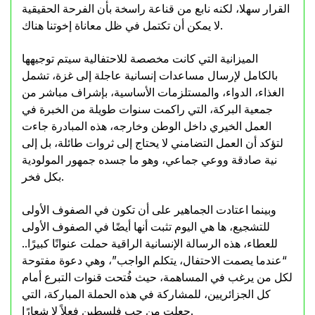
القرار سهلا، لكنه نابع من قناعة راسخة بأن الفرحة الحقيقية
لا يمكن أن تكتمل في ظل معاناة إخوتنا هناك.
الميزانية التي كانت مخصصة للاحتفالية سيتم توجيهها
بالكامل لإرسال مساعدات إنسانية عاجلة إلى غزة، تشمل
الغذاء، الدواء، والمستلزمات الأساسية، بإشراف مباشر من
جمعية البركة، التي راكمت سنوات طويلة من الخبرة في
العمل الخيري داخل الوطن وخارجه، هذه المبادرة جاءت
لتؤكد أن العمل التضامني لا يحتاج إلى ثروات طائلة، بل إلى
نية صادقة ووعي جماعي، وهو ما جسده جمهور المولودية
بكل فخر.
وبينما اعتادت الجماهير على أن تكون في الصفوف الأولى
للتشجيع، ها هي اليوم تثبت أنها أيضًا في الصفوف الأولى
للعطاء، هذه الرسالة الإنسانية الراقية حملت عنوانًا كبيرًا..
“عندما يصمت الاحتفال، يتكلم الواجب”، وهي دعوة مفتوحة
لكل من يرغب في المساهمة، حيث فُتحت قنوات التبرع أمام
كل الجزائريين، للمشاركة في هذه الحملة المباركة، التي
جعلت من حب فلسطين فعلاً لا شعارًا.