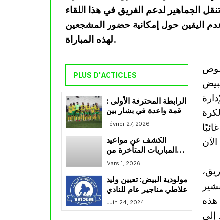
تنقل الجماهير لدعم الفريق في هذا اللقاء
عدم اليقين حول إمكانية حضور المشجعين
لهذه المباراة.
خصوص
PLUS D'ACTICLES
لبيض
دارة
الرابطة المحترفة الأولى :
قمة واعدة في بشار بين
لكرة
شبيبة الساورة ونجم بن
Février 27, 2026
ئبًا
عكنون
الكشف عن مواعيد
المباريات المتأخرة من
الرابطة المحترفة
Mars 1, 2026
ريق،
مولودية البيض: تعيين وليد
بشير
علاطي مناجير عام للنادي
 هذه
Juin 24, 2024
 إلى