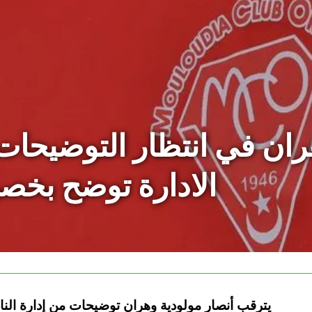
ران في انتظار التوضيحات
الادارة توضح بخص
يترقب أنصار مولودية وهران توضيحات من إدارة الن