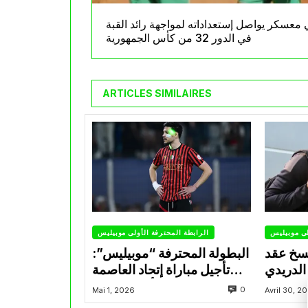
 معسكر يواصل إستعداداته لمواجهة رائد القبة
في الدور 32 من كأس الجمهورية
ARTICLES SIMILAIRES
لى موبيليس
الرابطة المحترفة الأولى موبيليس
سخ عقد
البطولة المحترفة “موبيليس”:
الدريدي
تأجيل مباراة إتحاد العاصمة
التراضي
وأتلتيك بارادو
0
Mai 1, 2026
Avril 30, 2