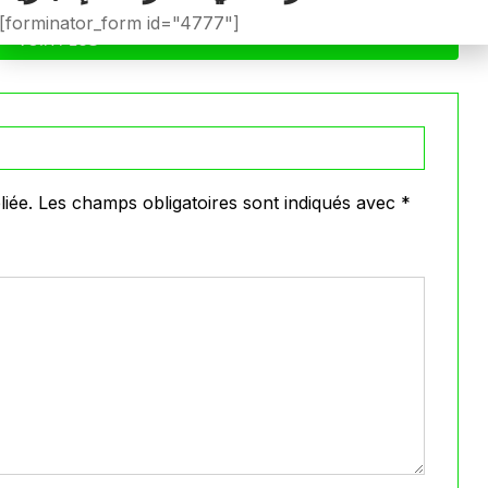
[forminator_form id="4777"]
VOIR PLUS
iée.
Les champs obligatoires sont indiqués avec
*