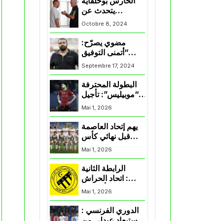
الحارس بوحلفاية
يتحدث عن
طموحاته مع
Octobre 8, 2024
المنتخب و شباب
قسنطينة
مضوي يصرّح:
“أتمنى التوفيق
لممثلي الكرة
Septembre 17, 2024
الجزائرية في
المسابقات القارية”
البطولة المحترفة
“موبيليس”: تأجيل
مباراة إتحاد
Mai 1, 2026
العاصمة وأتلتيك
بارادو
يهم إتحاد العاصمة
قبل نهائي كأس
اكاف : الزمالك
Mai 1, 2026
يسقط بثلاثية أمام
الأهلي
الرابطة الثانية
: اتحاد الحراش
يحسم التأهل إلى
Mai 1, 2026
“البلاي أوف”
الدوري الفرنسي :
استبعاد عبدلي من