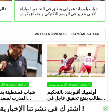
شباب بلوزداد: عمراني ينطلق في التحضير لمباراة
غالي
الأهلي ،تغيير في الرسم التكتيكي وإجتماع بكوادر
الفريق
ARTICLES SIMILAIRES
DU MÊME AUTEUR
الرابطة المحترفة الأولى موبيليس
الرابطة المحترفة الأو
أولمبيك أقبو يندد بالتحكيم
شباب قسنطينة يف
ويطالب بفتح تحقيق عاجل في
المدرب لسعد 
تجاوزات أثّرت على نتائج
ب
0
0
026
Avril 29, 2026
اشترك في نشرتنا الإخبارية !
الفريق