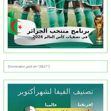
[forminator_poll id="2827"]