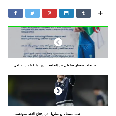
تصريحات سفيان فيغولي بعد إلتحاقه بنادي أمانة بغداد العراقي
نغلي يسجل مع ميلوول في إفتتاح التشامبيونشيب