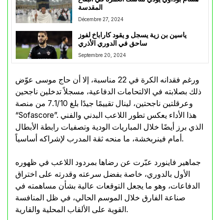
المقدسة
Décembre 27, 2024
ياسين بن زية يسجل و يقود كاراباخ لفوز
ساحق في الدوري الأذري
Septembre 20, 2024
ورغم فقدانه الكرة في 22 مناسبة، إلا أن حاج موسى عوّض
ذلك بصلابته في الالتحامات الدفاعية، مسجلاً تدخلين ناجحين
وعرقلتين ناجحتين، لينال تقييمًا جيدًا بلغ 7.1/10 من منصة
“Sofascore”. هذا الأداء يعكس تطور اللاعب البدني والفني
الذي برز أيضًا خلال المباريات الودية وتصفيات رابطة الأبطال
أمام فينربخشة، ما منحه ثقة المدرب لإشراكه أساسياً.
جماهير فاينورد عبّرت عن رضاها بمردود اللاعب في ظهوره
الأول بالدوري، خاصة بفضل سرعته وقدرته على اختراق
الدفاعات، وهو ما يجعل التوقعات عالية بشأن مساهمته في
صناعة الفارق خلال الموسم الحالي، في ظل المنافسة
القوية على الألقاب المحلية والقارية.