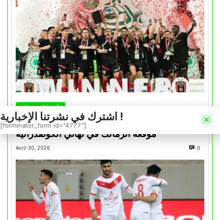
كأس الكونفدرالية
اشترك في نشرتنا الإخبارية !
التتويج بالكأس.. دفعة معنوية لإتحاد العاصمة قبل
[forminator_form id="4777"]
موقعة الزمالك في نهائي الكونفدرالية
Avril 30, 2026
0