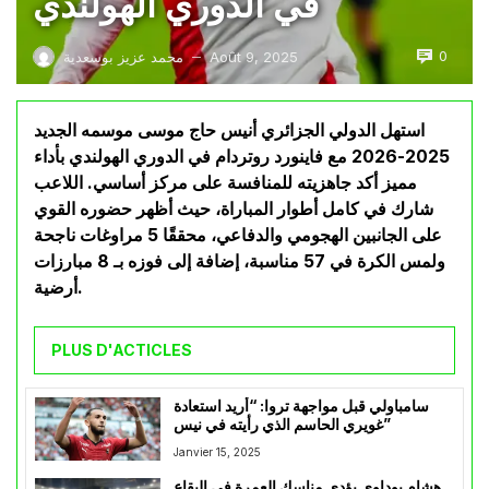
في الدوري الهولندي
0
Août 9, 2025
محمد عزيز بوسعدية
—
استهل الدولي الجزائري أنيس حاج موسى موسمه الجديد
2025-2026 مع فاينورد روتردام في الدوري الهولندي بأداء
مميز أكد جاهزيته للمنافسة على مركز أساسي. اللاعب
شارك في كامل أطوار المباراة، حيث أظهر حضوره القوي
على الجانبين الهجومي والدفاعي، محققًا 5 مراوغات ناجحة
ولمس الكرة في 57 مناسبة، إضافة إلى فوزه بـ 8 مبارزات
أرضية.
PLUS D'ACTICLES
سامباولي قبل مواجهة تروا: “أريد استعادة
غويري الحاسم الذي رأيته في نيس”
Janvier 15, 2025
هشام بوداوي يؤدي مناسك العمرة في البقاع