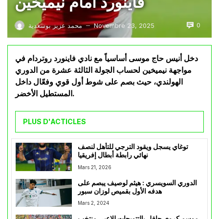
فاينورد امام نيميخين
0
Novembre 23, 2025
محمد عزيز بوسعدية
—
دخل أنيس حاج موسى أساسياً مع نادي فاينورد روتردام في
مواجهة نيميخين لحساب الجولة الثالثة عشرة من الدوري
الهولندي، حيث بصم على شوط أول قوي وفعّال داخل
المستطيل الأخضر.
PLUS D'ACTICLES
توغاي يسجل ويقود الترجي للتأهل لنصف
نهائي رابطة أبطال إفريقيا
Mars 21, 2026
الدوري السويسري : هيثم لوصيف يبصم على
هدفه الأول بقميص لوزان سبور
Mars 2, 2024
موسم كروي حافل بالتتويجات للاعبي منتخب