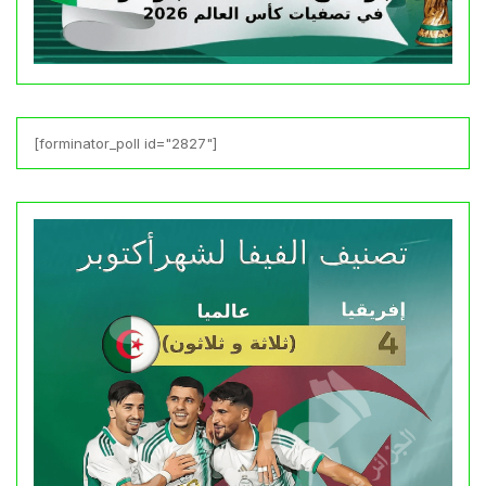
[forminator_poll id="2827"]