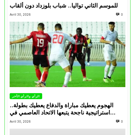
للموسم الثاني تواليا.. شباب بلوزداد دون ألقاب
Avril 30, 2026
0
الرأي والرأي الأخر
الهجوم يعطيك مباراة والدفاع يعطيك بطولة..
استراتيجية ناجحة يتبعها الاتحاد العاصمي في
تتويجاته آخر السنوات
Avril 30, 2026
0