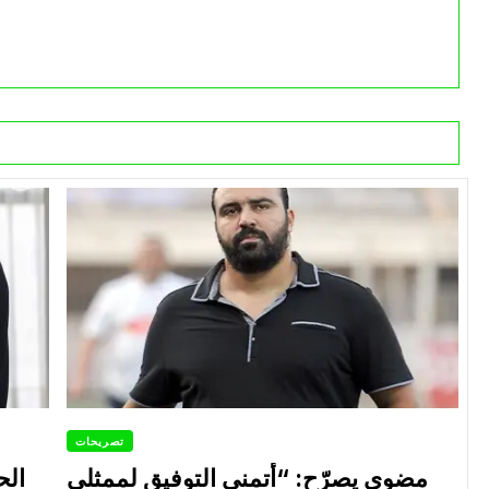
تصريحات
مضوي يصرّح: “أتمنى التوفيق لممثلي
الح