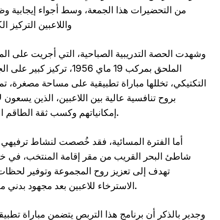
من التحضيرات هذا الجمعة، وسط أجواء إيجابية وظ
واللاعبين التركيز 
وشهدت الحصة التدريبية الصباحية، التي أجريت على ال
الملحق بمركب 19 ماي 1956، تركيز كبير ع
التكتيكي، تخللها مباراة تطبيقية على مساحة مصغرة، ت
بروح تنافسية عالية بين اللاعبين، الذين يسعون لإ
إمكانياتهم وكسب ثقة الطاقم الفني.
أما الفترة المسائية، فقد خُصصت لنشاط ترفيهي
شاطئ البحر القريب من مقر إقامة المنتخب، في 
تهدف إلى تعزيز روح المجموعة وتوفير لحظا
الاسترخاء للاعبين بعد مجهود بدني مكثف.
وجدير بالذكر أن برنامج هذا التربص يتضمن مباراة تطبيق