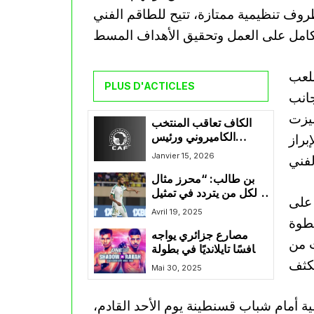
روف تنظيمية ممتازة، تتيح للطاقم الفني
الكامل على العمل وتحقيق الأهداف المسط
ملعب
PLUS D'ACTICLES
لى الجانب
ميزت
الكاف تعاقب المنتخب
الكاميروني ورئيس
براز
اتحاديتها صموييل إيتو
Janvier 15, 2026
بن طالب: “محرز مثال
لكل من يتردد في تمثيل
 على
الجزائر”
Avril 19, 2025
خطوة
مصارع جزائري يواجه
ت من
منافسًا تايلانديًا في بطولة
“ون”
Mai 30, 2025
ية أمام شباب قسنطينة يوم الأحد القادم،