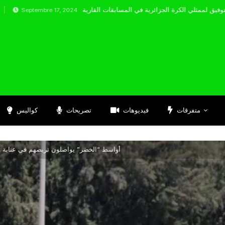
embre 17, 2024
متفرقات
فيديوهات
تصريحات
كواليس
أواسط “الخضر” يواصلون تربصهم في عنابة و