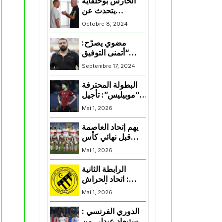
الحارس بوحلفاية
يتحدث عن
طموحاته مع
Octobre 8, 2024
المنتخب و شباب
قسنطينة
مضوي يصرّح:
“أتمنى التوفيق
لممثلي الكرة
Septembre 17, 2024
الجزائرية في
المسابقات القارية”
البطولة المحترفة
“موبيليس”: تأجيل
مباراة إتحاد
Mai 1, 2026
العاصمة وأتلتيك
بارادو
يهم إتحاد العاصمة
قبل نهائي كأس
اكاف : الزمالك
Mai 1, 2026
يسقط بثلاثية أمام
الأهلي
الرابطة الثانية
: اتحاد الحراش
يحسم التأهل إلى
Mai 1, 2026
“البلاي أوف”
الدوري الفرنسي :
استبعاد عبدلي من