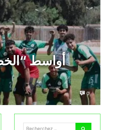
أواسط “الخض
0