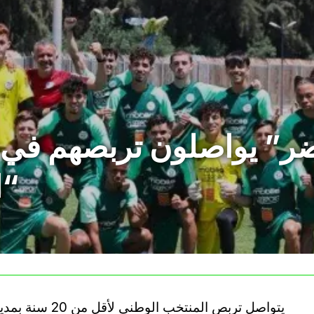
ر” يواصلون تربصهم في 
“ا
يتواصل تربص المن