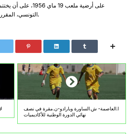
على أرضية ملعب 19 ما
التونسي، المقررة يوم الأربعاء 4 جوان، على نفس الملعب.
ا.العاصمة- ش.الساورة وبارادو-ن.مقرة في نصف
ل
نهائي الدورة الوطنية للأكاديميات