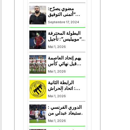
المنتخب و شباب
قسنطينة
مضوي يصرّح:
“أتمنى التوفيق
لممثلي الكرة
Septembre 17, 2024
الجزائرية في
المسابقات القارية”
البطولة المحترفة
“موبيليس”: تأجيل
مباراة إتحاد
Mai 1, 2026
العاصمة وأتلتيك
بارادو
يهم إتحاد العاصمة
قبل نهائي كأس
اكاف : الزمالك
Mai 1, 2026
يسقط بثلاثية أمام
الأهلي
الرابطة الثانية
: اتحاد الحراش
يحسم التأهل إلى
Mai 1, 2026
“البلاي أوف”
الدوري الفرنسي :
استبعاد عبدلي من
قائمة مرسيليا أمام
Mai 1, 2026
نانت