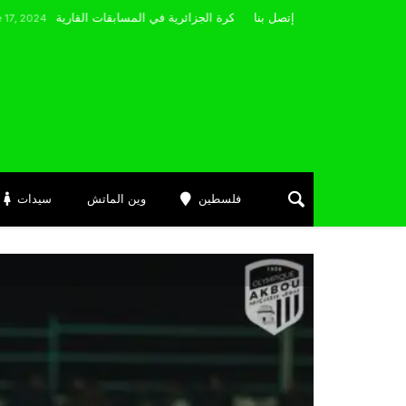
مضوي يصرّح: “أتمنى التوفيق لممثلي الكرة الجزائرية في المسابقات القارية”
إتصل بنا
فلسطين
وين الماتش
سيدات