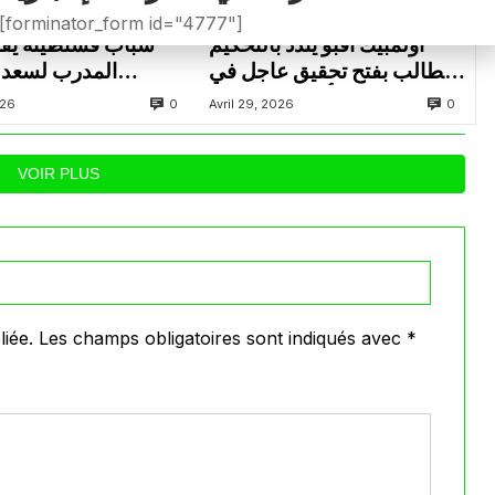
الرابطة المحترفة الأولى موبيليس
الرابطة المحترفة الأو
[forminator_form id="4777"]
أولمبيك أقبو يندد بالتحكيم
شباب قسنطينة يف
ويطالب بفتح تحقيق عاجل في
المدرب لسعد 
تجاوزات أثّرت على نتائج
ب
0
0
026
Avril 29, 2026
الفريق
VOIR PLUS
iée.
Les champs obligatoires sont indiqués avec
*