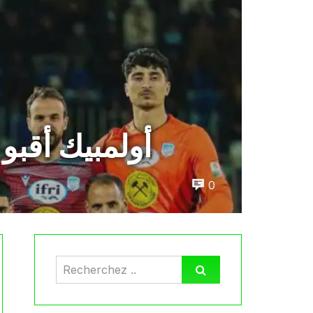
أولمبيك أقبو
0