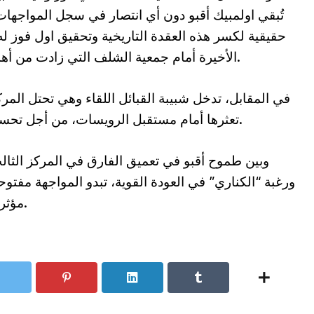
تُبقي اولمبيك أقبو دون أي انتصار في سجل المواجهات 
حقيقية لكسر هذه العقدة التاريخية وتحقيق اول فوز له 
الأخيرة أمام جمعية الشلف التي زادت من أهمية تحقيق نتيجة إيجابية في هذه المواجهة.
في المقابل، تدخل شبيبة القبائل اللقاء وهي تحتل المرك
تعثرها أمام مستقبل الرويسات، من أجل تحسين ترتيبها ومزيد الارتقاء في سلم الترتيب.
وبين طموح أقبو في تعميق الفارق في المركز الثالث
ورغبة “الكناري” في العودة القوية، تبدو المواجهة مفتو
مؤثراً في سباق الترتيب خلال الجولات القادمة.