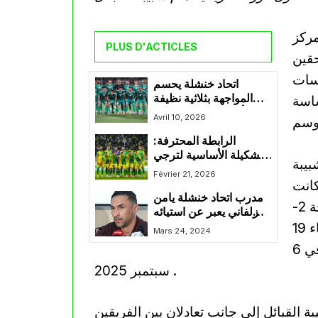
مركز
PLUS D'ACTICLES
حقين
فسات
اتحاد خنشلة يحسم
المواجهة بثلاثية نظيفة
ساسة
أمام ترجي مستغانم
Avril 10, 2026
الرابطة المحترفة:
التشكيلة الأساسية لترجي
بيبة
مستغانم وشبيبة القبائل
Février 21, 2026
ة وكانت
مدرب اتحاد خنشلة يامن
البداية في 27 سبتمبر 2024 عندما فاز “الكناري” بنتيجة 2-
الزلفاني يعبر عن استيائه
1، قبل أن يفرض أولمبيك أقبو التعادل السلبي في لقاء 19
من التعادل مع مولودية
Mars 24, 2024
وهران
فيفري 2025، ثم تتكرر نتيجة التعادل دون أهداف في 6
سبتمبر 2025 .
 القبائل إلى جانب تعادلان بين الفريقين