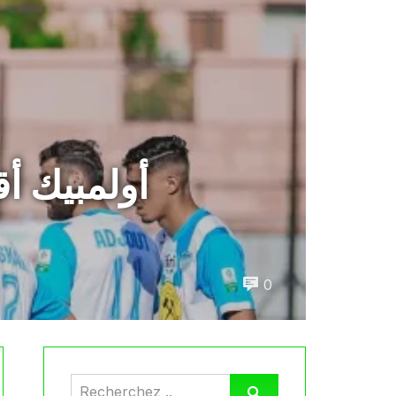
أولمبيك أق
0