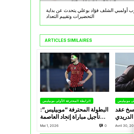
 أولمبي الشلف فؤاد بوعلي يتحدث عن بداية
التحضيرات وتقييم التعداد
ARTICLES SIMILAIRES
لى موبيليس
الرابطة المحترفة الأولى موبيليس
سخ عقد
البطولة المحترفة “موبيليس”:
الدريدي
تأجيل مباراة إتحاد العاصمة
التراضي
وأتلتيك بارادو
0
Mai 1, 2026
Avril 30, 2