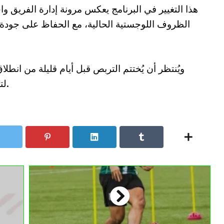
هذا التغيير في البرنامج يعكس مرونة إدارة الفريق واح
الظروف اللوجستية الحالية، مع الحفاظ على جودة ا
ويُنتظر أن يُختتم التربص قبل أيام قليلة من انط
لتسجيل موسم ناجح يرضي تطلعات أنصاره.