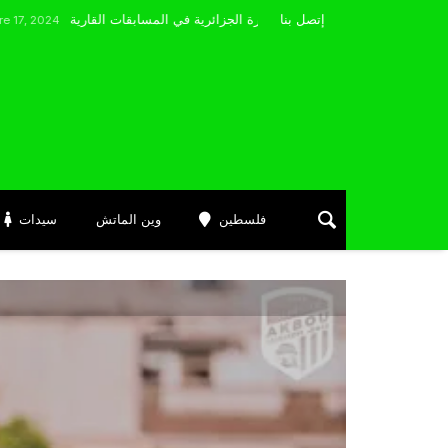
مضوي يصرّح: “أتمنى التوفيق لممثلي الكرة الجزائرية في المسابقات القارية”
إتصل بنا
فلسطين
وين الماتش
سيدات