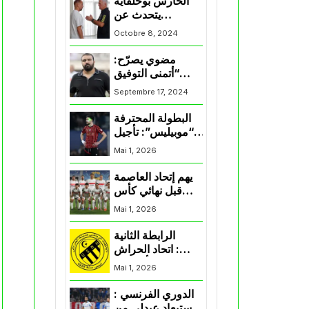
الحارس بوحلفاية
يتحدث عن
طموحاته مع
Octobre 8, 2024
المنتخب و شباب
قسنطينة
مضوي يصرّح:
“أتمنى التوفيق
لممثلي الكرة
Septembre 17, 2024
الجزائرية في
المسابقات القارية”
البطولة المحترفة
“موبيليس”: تأجيل
مباراة إتحاد
Mai 1, 2026
العاصمة وأتلتيك
بارادو
يهم إتحاد العاصمة
قبل نهائي كأس
اكاف : الزمالك
Mai 1, 2026
يسقط بثلاثية أمام
الأهلي
الرابطة الثانية
: اتحاد الحراش
يحسم التأهل إلى
Mai 1, 2026
“البلاي أوف”
الدوري الفرنسي :
استبعاد عبدلي من