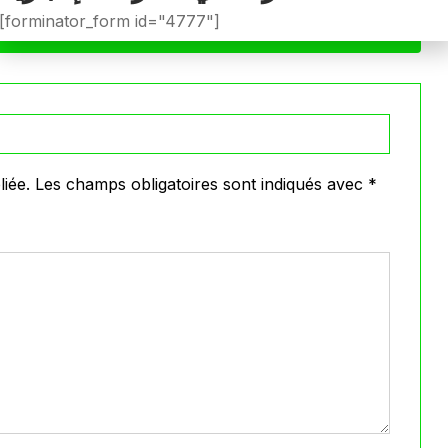
[forminator_form id="4777"]
VOIR PLUS
iée.
Les champs obligatoires sont indiqués avec
*