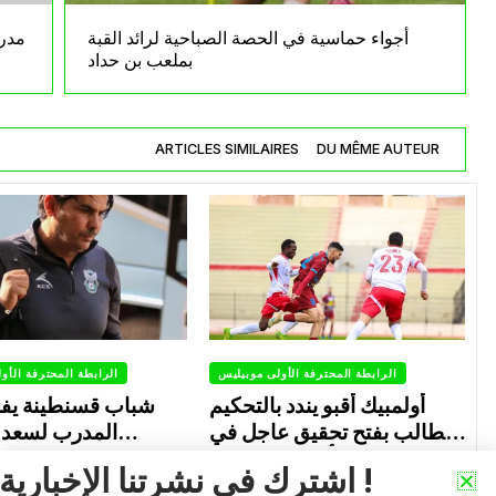
أجواء حماسية في الحصة الصباحية لرائد القبة
مدرب
بملعب بن حداد
ARTICLES SIMILAIRES
DU MÊME AUTEUR
الرابطة المحترفة الأولى موبيليس
الرابطة المحترفة الأو
أولمبيك أقبو يندد بالتحكيم
شباب قسنطينة يف
ويطالب بفتح تحقيق عاجل في
المدرب لسعد 
تجاوزات أثّرت على نتائج
ب
0
0
026
Avril 29, 2026
اشترك في نشرتنا الإخبارية !
الفريق