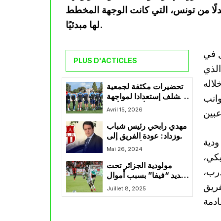
دلًا من تونس، التي كانت الوجهة المخطط
لها مبدئيًا.
ل في
PLUS D'ACTICLES
الذي
لاله
تحضيرات مكثفة لجمعية
الشلف إستعدادا لمواجهة
انب
أولمبيك أقبو
Avril 15, 2026
مهدي رابحي رئيس شباب
بلوزداد: عودة الفريق إلى
ودية
ملعب 20 أوت فرصة
Mai 26, 2024
يكي،
للجماهير واللاعبين لتقديم
مولودية الجزائر تحت
أداء متميز
درب،
تهديد “فيفا” بسبب أموال
فريق
تحويل بانغورا
Juillet 8, 2025