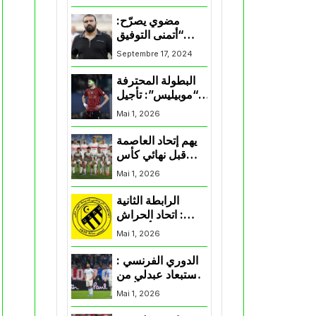
المنتخب و شباب
قسنطينة
مضوي يصرّح:
“أتمنى التوفيق
لممثلي الكرة
Septembre 17, 2024
الجزائرية في
المسابقات القارية”
البطولة المحترفة
“موبيليس”: تأجيل
مباراة إتحاد
Mai 1, 2026
العاصمة وأتلتيك
بارادو
يهم إتحاد العاصمة
قبل نهائي كأس
اكاف : الزمالك
Mai 1, 2026
يسقط بثلاثية أمام
الأهلي
الرابطة الثانية
: اتحاد الحراش
يحسم التأهل إلى
Mai 1, 2026
“البلاي أوف”
الدوري الفرنسي :
استبعاد عبدلي من
قائمة مرسيليا أمام
Mai 1, 2026
نانت