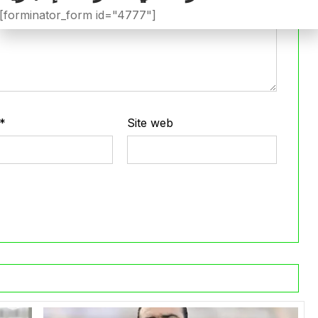
[forminator_form id="4777"]
*
Site web