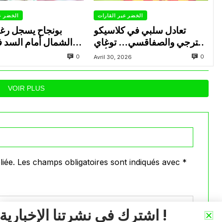
الخضر عبر القارات
الخضر ع
تعادل سلبي في كلاسيكو
بونجاح يسجل رغ
الترجي والصفاقسي… توغاي
الشمال أمام السد 
يهدر ركلة جزاء وبوعالية يتألق
0
0
Avril 30, 2026
VOIR PLUS
iée.
Les champs obligatoires sont indiqués avec
*
اشترك في نشرتنا الإخبارية !