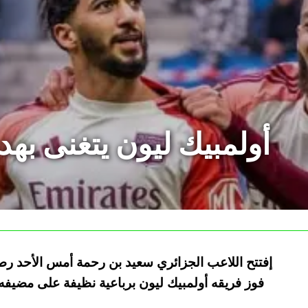
أولمبيك ليون يتغنى ب
إفتتح اللاعب الجزائري سعيد بن رحمة أمس الأحد رص
فوز فريقه أولمبيك ليون برباعية نظيفة على مضيفه