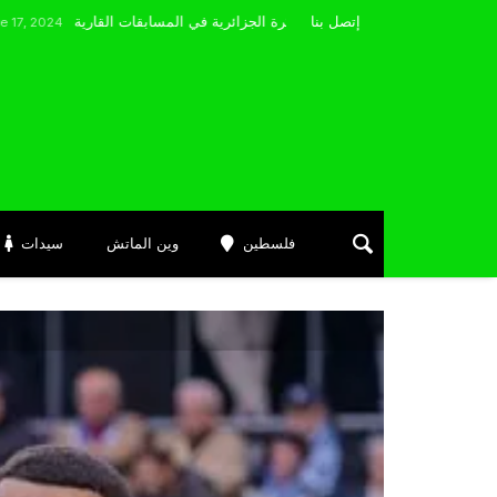
مضوي يصرّح: “أتمنى التوفيق لممثلي الكرة الجزائرية في المسابقات القارية”
إتصل بنا
فلسطين
وين الماتش
سيدات