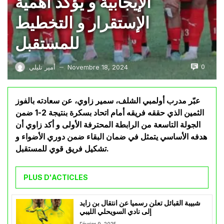
الإيجابية و يؤكد أهمية
الإستقرار و التخطيط
للمستقبل
0
Novembre 18, 2024
أمير تليلي
—
عبّر مدرب أولمبي الشلف، سمير زاوي، عن سعادته بالفوز
الثمين الذي حققه فريقه أمام اتحاد بسكرة بنتيجة 2-1 ضمن
الجولة التاسعة من الرابطة المحترفة الأولى و أكد زاوي أن
هدفه الأساسي يتمثل في ضمان البقاء ضمن دوري الأضواء و
تشكيل فريق قوي للمستقبل.
PLUS D'ACTICLES
شبيبة القبائل تعلن رسميا عن انتقال بن زايد
إلى نادي السويحلي الليبي
Février 9, 2025