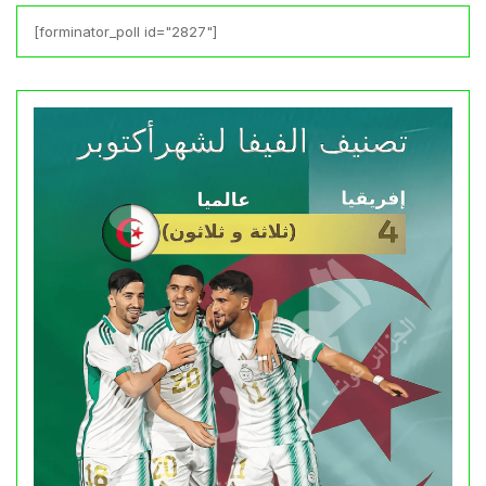
[forminator_poll id="2827"]