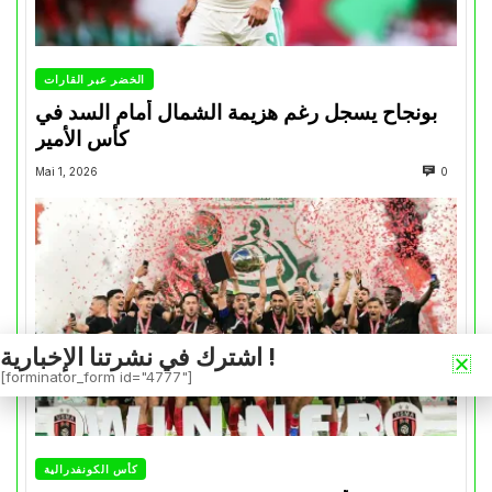
الخضر عبر القارات
بونجاح يسجل رغم هزيمة الشمال أمام السد في
كأس الأمير
Mai 1, 2026
0
اشترك في نشرتنا الإخبارية !
[forminator_form id="4777"]
كأس الكونفدرالية