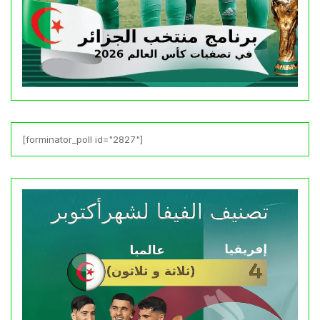
[forminator_poll id="2827"]