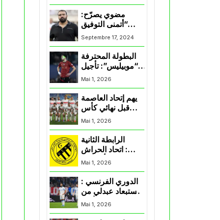
المنتخب و شباب
قسنطينة
مضوي يصرّح:
“أتمنى التوفيق
لممثلي الكرة
Septembre 17, 2024
الجزائرية في
المسابقات القارية”
البطولة المحترفة
“موبيليس”: تأجيل
مباراة إتحاد
Mai 1, 2026
العاصمة وأتلتيك
بارادو
يهم إتحاد العاصمة
قبل نهائي كأس
اكاف : الزمالك
Mai 1, 2026
يسقط بثلاثية أمام
الأهلي
الرابطة الثانية
: اتحاد الحراش
يحسم التأهل إلى
Mai 1, 2026
“البلاي أوف”
الدوري الفرنسي :
استبعاد عبدلي من
قائمة مرسيليا أمام
Mai 1, 2026
نانت