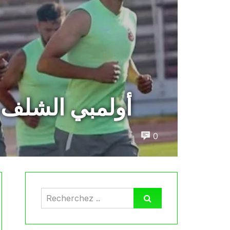
أولمبي الشلف ي
0