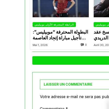
لى موبيليس
الرابطة المحترفة الأولى موبيليس
سخ عقد
البطولة المحترفة “موبيليس”:
الدريدي
تأجيل مباراة إتحاد العاصمة
التراضي
وأتلتيك بارادو
0
Mai 1, 2026
Avril 30, 2
LAISSER UN COMMENTAIRE
Votre adresse e-mail ne sera pas publ
Commentaire
*