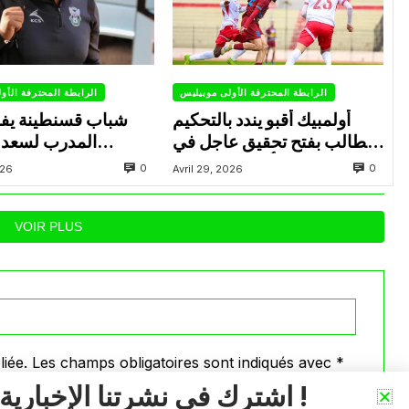
الرابطة المحترفة الأولى موبيليس
الرابطة المحترفة الأو
أولمبيك أقبو يندد بالتحكيم
شباب قسنطينة يف
ويطالب بفتح تحقيق عاجل في
المدرب لسعد 
تجاوزات أثّرت على نتائج
ب
0
0
026
Avril 29, 2026
الفريق
VOIR PLUS
iée.
Les champs obligatoires sont indiqués avec
*
اشترك في نشرتنا الإخبارية !