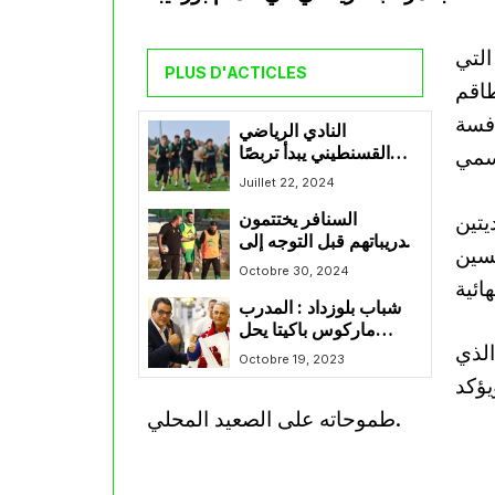
التي
PLUS D'ACTICLES
طاقم
افسة
النادي الرياضي
القسنطيني يبدأ تربصًا
تحضيريًا في طبرقة
Juillet 22, 2024
التونسية
يتين
السنافر يختتمون
تدريباتهم قبل التوجه إلى
فسين
وهران
Octobre 30, 2024
شباب بلوزداد : المدرب
ماركوس باكيتا يحل
الذي
بالجزائر
Octobre 19, 2023
ؤكد
طموحاته على الصعيد المحلي.