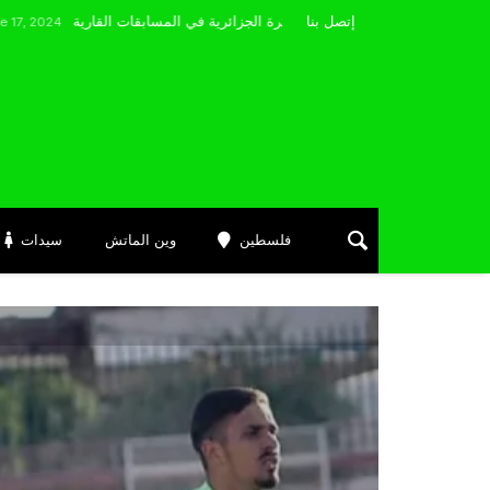
مضوي يصرّح: “أتمنى التوفيق لممثلي الكرة الجزائرية في المسابقات القارية”
إتصل بنا
فلسطين
وين الماتش
سيدات