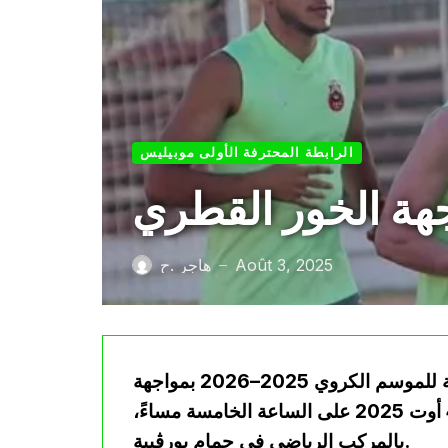
الرابطة المحترفة الأولى موبيليس
اجهة الخور القطري
Août 3, 2025
هاجر .ح
—
يستهل فريق أولمبي الشلف سلسلة مبارياته التحضيرية للموسم الكروي 2025–2026 بمواجهة
ودية أمام نادي الخور القطري، وذلك يوم الإثنين 4 أوت 2025 على الساعة الخامسة مساءً،
بالمركب الرياضي في حمام بورڨيبة.