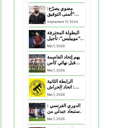
المنتخب و شباب
قسنطينة
مضوي يصرّح:
“أتمنى التوفيق
لممثلي الكرة
Septembre 17, 2024
الجزائرية في
المسابقات القارية”
البطولة المحترفة
“موبيليس”: تأجيل
مباراة إتحاد
Mai 1, 2026
العاصمة وأتلتيك
بارادو
يهم إتحاد العاصمة
قبل نهائي كأس
اكاف : الزمالك
Mai 1, 2026
يسقط بثلاثية أمام
الأهلي
الرابطة الثانية
: اتحاد الحراش
يحسم التأهل إلى
Mai 1, 2026
“البلاي أوف”
الدوري الفرنسي :
استبعاد عبدلي من
قائمة مرسيليا أمام
Mai 1, 2026
نانت