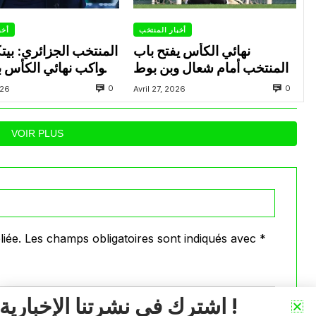
أخبار المنتخب
أخب
نهائي الكأس يفتح باب
المنتخب الجزائري: بي
المنتخب أمام شعال وبن بوط
يواكب نهائي الكأس بي
العاصمة وشباب بلوزد
0
0
026
Avril 27, 2026
عدة لاعبين تحت
VOIR PLUS
iée.
Les champs obligatoires sont indiqués avec
*
اشترك في نشرتنا الإخبارية !