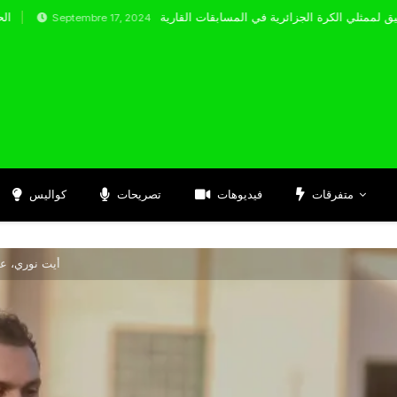
eptembre 17, 2024
متفرقات
فيديوهات
تصريحات
كواليس
أيت نوري، عو