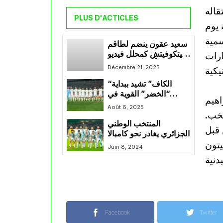
قاله
PLUS D'ACTICLES
يوم
سمية
سعيد عقون ينضم لطاقم
بيتكوفيتش كمحلل فيديو
ارات
في كأس أمم إفريقيا
Décembre 21, 2025
2025
“الكاف” تشيد ببداية
“الخضر” القوية في
اهيم
“الشان”
Août 6, 2025
تخب.
المنتخب الوطني
 قبل
الجزائري يغادر نحو كامبالا
يتون
Juin 8, 2024
Facebook
Twitter