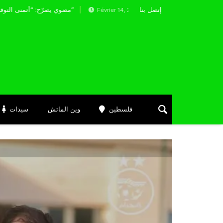
إتصل بنا
مضوي يصرّح: “أتمنى التوفيق لممثلي الكرة الجزائرية في المسابقات القارية”
Février 14, 2025
فلسطين
وين الماتش
سيدات