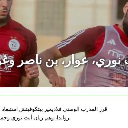
 نوري، عوار، بن ناصر وغو
قرر المدرب الوطني فلاديمير بيتكوفيتش استبعاد أرب
رواندا، وهم ريان أيت نوري وحسام عوار وأمين غويري وإسماعيل بن ناصر.