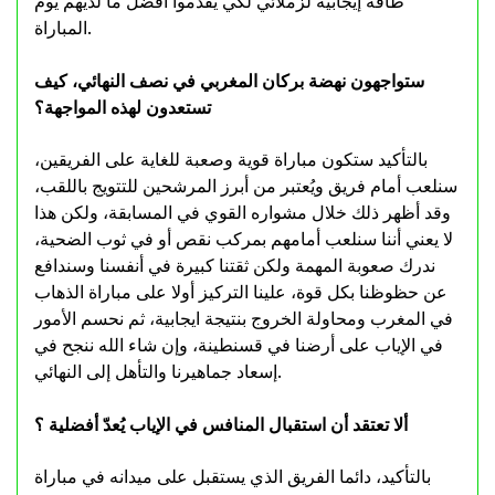
طاقة إيجابية لزملائي لكي يقدموا أفضل ما لديهم يوم
المباراة.
ستواجهون نهضة بركان المغربي في نصف النهائي، كيف
تستعدون لهذه المواجهة؟
بالتأكيد ستكون مباراة قوية وصعبة للغاية على الفريقين،
سنلعب أمام فريق ويُعتبر من أبرز المرشحين للتتويج باللقب،
وقد أظهر ذلك خلال مشواره القوي في المسابقة، ولكن هذا
لا يعني أننا سنلعب أمامهم بمركب نقص أو في ثوب الضحية،
ندرك صعوبة المهمة ولكن ثقتنا كبيرة في أنفسنا وسندافع
عن حظوظنا بكل قوة، علينا التركيز أولا على مباراة الذهاب
في المغرب ومحاولة الخروج بنتيجة ايجابية، ثم نحسم الأمور
في الإياب على أرضنا في قسنطينة، وإن شاء الله ننجح في
إسعاد جماهيرنا والتأهل إلى النهائي.
ألا تعتقد أن استقبال المنافس في الإياب يُعدّ أفضلية ؟
بالتأكيد، دائما الفريق الذي يستقبل على ميدانه في مباراة