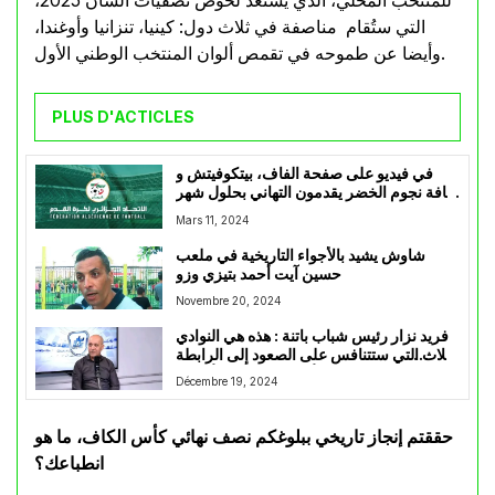
للمنتخب المحلي، الذي يستعد لخوض تصفيات الشان 2025،
التي ستُقام مناصفة في ثلاث دول: كينيا، تنزانيا وأوغندا،
وأيضا عن طموحه في تقمص ألوان المنتخب الوطني الأول.
PLUS D'ACTICLES
في فيديو على صفحة الفاف، بيتكوفيتش و
كافة نجوم الخضر يقدمون التهاني بحلول شهر
رمضان
Mars 11, 2024
شاوش يشيد بالأجواء التاريخية في ملعب
حسين آيت أحمد بتيزي وزو
Novembre 20, 2024
فريد نزار رئيس شباب باتنة : هذه هي النوادي
الثلاث التي ستتنافس على الصعود إلى الرابطة
الأولى وهذه هي الأسباب
Décembre 19, 2024
حققتم إنجاز تاريخي ببلوغكم نصف نهائي كأس الكاف، ما هو
انطباعك؟