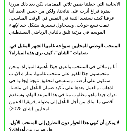
الايجابية التي جعلتنا ضمن ثلاثي المقدمة، لكن بعد ذلك مررنا
بفترة فراغ أثرت على نتائجنا، ولكن من حسن الحظ أننا
عرفنا كيف نستعيد الثقة في النفس في الوقت المناسب،
تبقت تسع جولات، وسنحاول تسييرها بشكل جيد لإنهاء
الموسم في مرتبة تليق بالنادي الرياضي القسنطيني
المنتخب الوطني للمحليين سيواجه غامبيا الشهر المقبل في
.
تصفيات “الشان”، كيف ترى هذه المباراة؟
أنا وزملائي في المنتخب واعون جيدًا بأهمية المباراة، ونحن
متحمسون جدًا للفوز على منتخب غامبيا، مباراة الإياب
ستكون على أرضنا، وسنسعى لتحقيق نتيجة إيجابية في
الذهاب، والعمل بعدها على تأكيد ضمان التأهل في ملعبنا،
ندرك جيدا ماهو مطلوب منا في هذا الموعد الهام، وسنقدم
أقصى ما نملك من أجل التأهل إلى بطولة إفريقيا للاعبين
المحليين (شان 2025).
لا يمكن أن نُنهي هذا الحوار دون التطرق إلى المنتخب الأول،
هل هو من بين أهدافك؟