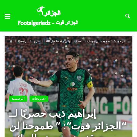
الرئيسية
تصريحات
الرئيسية
إبراهيم ذيب حصريًا لــ
“الجزائر فوت”: ” طموحنا لن