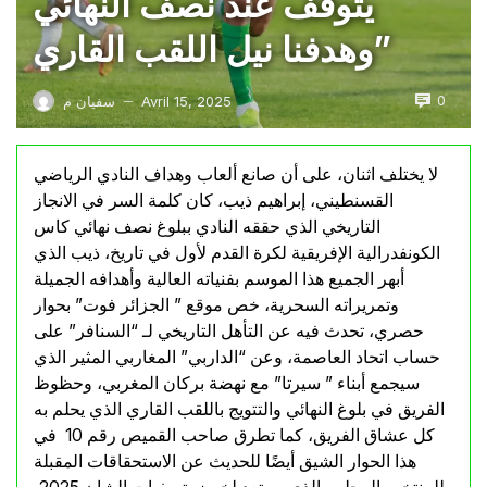
يتوقف عند نصف النهائي
وهدفنا نيل اللقب القاري”
0
Avril 15, 2025
سفيان م
—
لا يختلف اثنان، على أن صانع ألعاب وهداف النادي الرياضي
القسنطيني، إبراهيم ذيب، كان كلمة السر في الانجاز
التاريخي الذي حققه النادي ببلوغ نصف نهائي كاس
الكونفدرالية الإفريقية لكرة القدم لأول في تاريخ، ذيب الذي
أبهر الجميع هذا الموسم بفنياته العالية وأهدافه الجميلة
وتمريراته السحرية، خص موقع ” الجزائر فوت” بحوار
حصري، تحدث فيه عن التأهل التاريخي لـ “السنافر” على
حساب اتحاد العاصمة، وعن “الداربي” المغاربي المثير الذي
سيجمع أبناء ” سيرتا” مع نهضة بركان المغربي، وحظوظ
الفريق في بلوغ النهائي والتتويج باللقب القاري الذي يحلم به
كل عشاق الفريق، كما تطرق صاحب القميص رقم 10 في
هذا الحوار الشيق أيضًا للحديث عن الاستحقاقات المقبلة