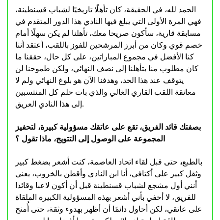
الحمد لله، في الحقيقة، كان تأهلًا تاريخيًا لشباب قسنطينة،
فهي المرة الأولى التي يبلغ فيها النادي هذا الدور المتقدم في
مسابقة قارية، سأكون صريحا معك، تأهلنا لم يكن سهلًا أمام
خصم قوي وكان من أبرز المرشحين للفوز باللقب، أعتقد أننا
كنا الأفضل في مجموع المباراتين، على كل حال، حققنا ما
كان مطلوب منا بتأهلنا إلى نصف النهائي، ولكن طموحنا لن
يتوقف عند هذا الحد، وهدفنا الآن هو بلوغ النهائي ولم لا
معانقة اللقب القاري الغالي والذي بات حلم كل المنتسبين
إلى هذا النادي العريق.
بصفتك قائد الفريق، تقع على عاتقك مسؤولية كبيرة، لتحفيز
المجموعة على الوصول إلى التتويج، ماذا تقول ؟
بالطبع
،
حتى قبل لقاء اتحاد العاصمة، كنت أشعر بضغط كبير
وثقل كبير على أكتافي، أنا ابن النادي وأقطن بالخروب، يعني
أنني أول مشجع لشباب قسنطينة قبل أن أكون لاعبا وقائدا
للفريق، لا أخفي بأني أشعر بهذه المسؤولية الكبيرة الملقاة
على عاتقي، لكن أحاول دائمًا أن أظهر بهدوء وثقة، حتى أُمنح