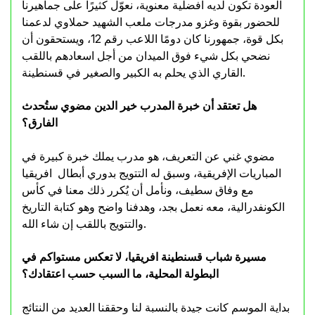
العودة تكون لديه افضلية معنوية، نعوّل كثيرًا على جماهيرنا
للحضور بقوة وغزو مدرجات ملعب الشهيد حملاوي لدعمنا
بكل قوة، جمهورنا كان دومًا اللاعب رقم 12، ويستحقون أن
نضحي بكل شيء فوق الميدان من أجل اسعادهم باللقب
القاري الذي يحلم به الكبير والصغير في قسنطينة.
هل تعتقد أن خبرة المدرب خير الدين مضوي ستُحدث
الفارق؟
مضوي غني عن التعريف، هو مدرب يملك خبرة كبيرة في
المباريات الإفريقية، وسبق له التتويج بدوري أبطال افريقيا
مع وفاق سطيف، ونأمل أن يُكرر ذلك معنا في كأس
الكونفدرالية، معه نعمل بجد، وهدفنا واضح وهو كتابة التاريخ
والتتويج باللقب إن شاء الله.
مسيرة شباب قسنطينة افريقيا، لا تعكس مستواكم في
البطولة المحلية، ما السبب حسب اعتقادك؟
بداية الموسم كانت جيدة بالنسبة لنا وحققنا العديد من النتائج