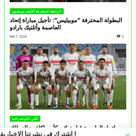
الرابطة المحترفة الأولى موبيليس
البطولة المحترفة “موبيليس”: تأجيل مباراة إتحاد
العاصمة وأتلتيك بارادو
Mai 1, 2026
0
كأس الكونفدرالية
يهم إتحاد العاصمة قبل نهائي كأس اكاف : الزمالك
اشترك في نشرتنا الإخبارية !
يسقط بثلاثية أمام الأهلي