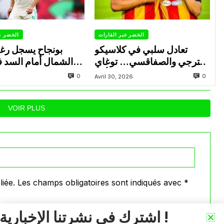
الخضر عبر القارات
الخضر ع
تعادل سلبي في كلاسيكو
بونجاح يسجل رغ
الترجي والصفاقسي… توغاي
الشمال أمام السد 
يهدر ركلة جزاء وبوعالية يتألق
0
0
Avril 30, 2026
VOIR PLUS
iée.
Les champs obligatoires sont indiqués avec
*
اشترك في نشرتنا الإخبارية !