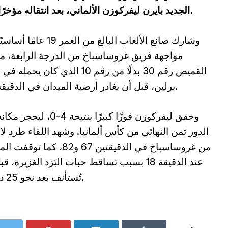
الجديد بايرن ليفركوزن الألماني، بعد انتقاله مؤخرًا من هيرتا برلين بعقد يمتد لخمس سنوات.
وشارك صانع الألعاب البالغ من العمر 19 ع
مواجهة فريق غروساسباخ من الدرجة الرابعة، مرت
القميص رقم 30 بدلًا من رقم 10 الذي كان يحمله
برلين، قبل أن يغادر أرضية الميدان في الدقيقة 85.
وحقق ليفركوزن فوزًا كبيرًا بنتيجة 4-0، 
الدور ثمن النهائي من كأس ألمانيا. وشهد اللقاء طرد لا
من غروساسباخ في الدقيقتين 67 و82، كما توق
عند الدقيقة 18 بسبب تساقط حبات البَرَد الغزيرة، 
تُستأنف بعد نحو 25 دقيقة.