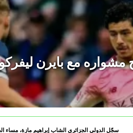
تح مشواره مع بايرن ليفرك
سجّل الدولي الجزائري الشاب إبراهيم مازة، مساء ا