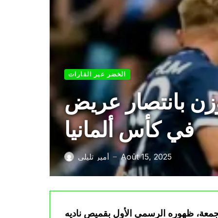
الخضر عبر القارات
وزن بانتصار عريض
في كأس ألمانيا
Août 15, 2025
أمير تليلي
—
لجمعة، ظهوره الرسمي الأول بقميص ناديه