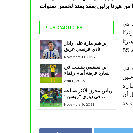
امًا أساسيًا في
PLUS D'ACTICLES
ديًا
 في هيرتا
إبراهيم مازة على رادار
نادي فرنسي عريق
Novembre 13, 2024
ليحجز مكانه في
بن سبعيني يتسبب في
خسارة فريقه أمام رفقاء
عبين
مازة
Avril 11, 2026
فت المباراة
رياض محرز الأكثر صناعة
قبل أن
في دوري “روشن”
السعودي
Novembre 9, 2023