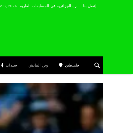
مضوي يصرّح: “أتمنى التوفيق لممثلي الكرة الجزائرية في المسابقات القارية”
إتصل بنا
فلسطين
وين الماتش
سيدات