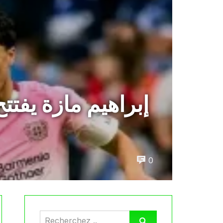
إبراهيم مازة يفت
0