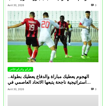
Avril 30, 2026
0
الرأي والرأي الأخر
الهجوم يعطيك مباراة والدفاع يعطيك بطولة..
استراتيجية ناجحة يتبعها الاتحاد العاصمي في
تتويجاته آخر السنوات
Avril 30, 2026
0