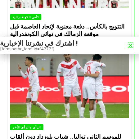
كأس الكونفدرالية
التتويج بالكأس.. دفعة معنوية لإتحاد العاصمة قبل
موقعة الزمالك في نهائي الكونفدرالية
اشترك في نشرتنا الإخبارية !
Avril 30, 2026
0
[forminator_form id="4777"]
الرأي والرأي الأخر
للموسم الثاني تواليا.. شباب بلوزداد دون ألقاب