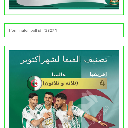
[forminator_poll id="2827"]