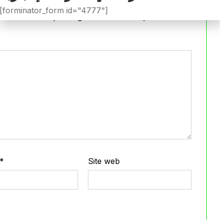
[forminator_form id="4777"]
iée.
Les champs obligatoires sont indiqués avec
*
*
Site web