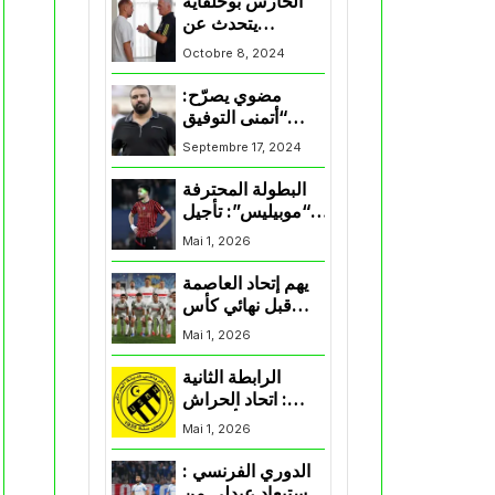
الحارس بوحلفاية
يتحدث عن
طموحاته مع
Octobre 8, 2024
المنتخب و شباب
قسنطينة
مضوي يصرّح:
“أتمنى التوفيق
لممثلي الكرة
Septembre 17, 2024
الجزائرية في
المسابقات القارية”
البطولة المحترفة
“موبيليس”: تأجيل
مباراة إتحاد
Mai 1, 2026
العاصمة وأتلتيك
بارادو
يهم إتحاد العاصمة
قبل نهائي كأس
اكاف : الزمالك
Mai 1, 2026
يسقط بثلاثية أمام
الأهلي
الرابطة الثانية
: اتحاد الحراش
يحسم التأهل إلى
Mai 1, 2026
“البلاي أوف”
الدوري الفرنسي :
استبعاد عبدلي من