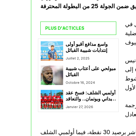
ل في
PLUS D'ACTICLES
فضلية
واسع مدافع آقبو أولى
إنتدابات شبيبة القبائل
Juillet 2, 2025
أنيس
يعيد اللقاء إلى
مبولحي على أعتاب شبيبة
القبائل
لشوط
Octobre 16, 2024
أولمبي الشلف: فسخ عقد
بداني وبوتمان.. والتعاقد
رجمة
مع حارس مرمى ومدافع
Janvier 27, 2026
محوري
وبهذه النتيجة، إتحاد العاصمة مؤقتا في المركز العاشر برصيد 30 نقطة، فيما أولمبي الشلف