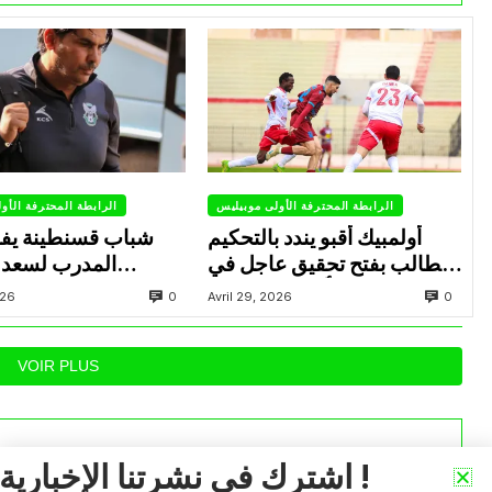
الرابطة المحترفة الأولى موبيليس
الرابطة المحترفة الأو
أولمبيك أقبو يندد بالتحكيم
شباب قسنطينة يف
ويطالب بفتح تحقيق عاجل في
المدرب لسعد 
تجاوزات أثّرت على نتائج
ب
0
0
026
Avril 29, 2026
الفريق
VOIR PLUS
اشترك في نشرتنا الإخبارية !