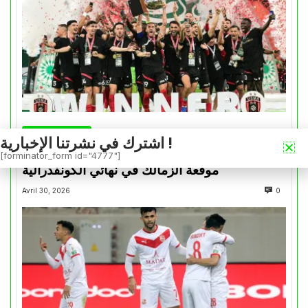
كأس الكونفدرالية
اشترك في نشرتنا الإخبارية !
التتويج بالكأس.. دفعة معنوية لإتحاد العاصمة قبل
[forminator_form id="4777"]
موقعة الزمالك في نهائي الكونفدرالية
Avril 30, 2026
0