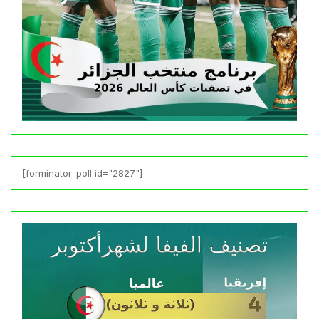
[forminator_poll id="2827"]