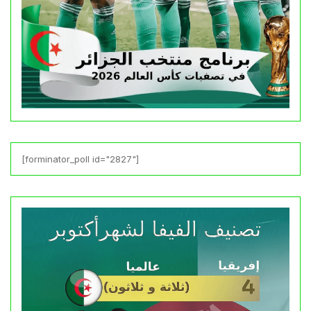
[forminator_poll id="2827"]