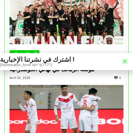
كأس الكونفدرالية
اشترك في نشرتنا الإخبارية !
التتويج بالكأس.. دفعة معنوية لإتحاد العاصمة قبل
[forminator_form id="4777"]
موقعة الزمالك في نهائي الكونفدرالية
Avril 30, 2026
0