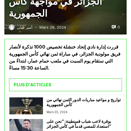
الجزائر في مواجهة كأس
الجمهورية
0
Mars 28, 2024
أمير تليلي
—
قررت إدارة نادي إتحاد خنشلة تخصيص 1000 تذكرة لأنصار
فريق مولودية الجزائر، في مباراة ثمن نهائي كأس الجمهورية
التي ستقام يوم السبت في ملعب حمام عمار، ابتداءً من
الساعة 15:30 مساءً.
PLUS D'ACTICLES
تواريخ و مواعيد مباريات الدور الثمن نهائي من
كأس الجمهورية
Mars 20, 2024
بوقرة لاعب شباب قسنطينة: “نحن على
استعداد للمضي قدماً في كأس الجزائر”