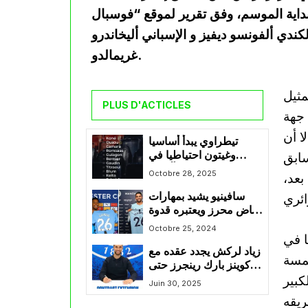
بداية الموسم، وفق تقرير لموقع “فوسبال
كندي ألفونسو ديفيز و الإسباني أليخاندرو
غريمالدو.
ه بتمثيل
PLUS D'ACTICLES
 جهة
ا أن
تيطراوي يبدأ أساسيا
وغيتون احتياطيا في
سابق
مواجهة شارلروا وآر إف
Octobre 28, 2025
بعد،
سي لياج بكأس بلجيكا
سافينيو يشيد بمهارات
رياض محرز ويعتبره قدوة
في مانشستر سيتي
Octobre 25, 2024
ا في
زياد لركش يجدد عقده مع
مسة
كوينز بارك رينجرز حتى
الكبير
عام 2030
Juin 30, 2025