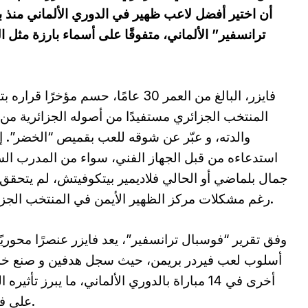
أن اختير أفضل لاعب ظهير في الدوري الألماني منذ 
ترانسفير” الألماني، متفوقًا على أسماء بارزة مثل ال
فايزر، البالغ من العمر 30 عامًا، حسم مؤخرًا قرار
المنتخب الجزائري مستفيدًا من أصوله الجزائرية من
والدته، و عبّر عن شوقه للعب بقميص “الخضر”. إل
استدعاءه من قبل الجهاز الفني، سواء من المدرب ال
جمال بلماضي أو الحالي فلاديمير بيتكوفيتش، لم يتحقق 
رغم مشكلات مركز الظهير الأيمن في المنتخب الجزائري.
وفق تقرير “فوسبال ترانسفير”، يعد فايزر عنصرًا محوريً
أسلوب لعب فيردر بريمن، حيث سجل هدفين و صنع خ
أخرى في 14 مباراة بالدوري الألماني، ما يبرز تأثيره 
على فريقه.