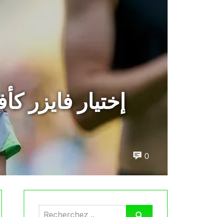
إختيار فايزر 
0