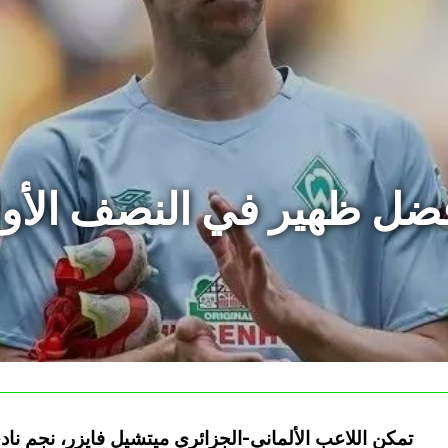
كأفضل ظهير في النصف الأ
تمكن اللاعب الألماني-الجزائري ميتشيل فايزر، نجم ناد