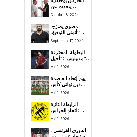
الحارس بوحلفاية
يتحدث عن
طموحاته مع
Octobre 8, 2024
المنتخب و شباب
قسنطينة
مضوي يصرّح:
“أتمنى التوفيق
لممثلي الكرة
Septembre 17, 2024
الجزائرية في
المسابقات القارية”
البطولة المحترفة
“موبيليس”: تأجيل
مباراة إتحاد
Mai 1, 2026
العاصمة وأتلتيك
بارادو
يهم إتحاد العاصمة
قبل نهائي كأس
اكاف : الزمالك
Mai 1, 2026
يسقط بثلاثية أمام
الأهلي
الرابطة الثانية
: اتحاد الحراش
يحسم التأهل إلى
Mai 1, 2026
“البلاي أوف”
الدوري الفرنسي :
استبعاد عبدلي من