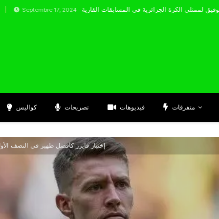
embre 17, 2024
متفرقات
فيديوهات
تصريحات
كواليس
إختيار فايزر كأفضل ظهير في النصف الأو