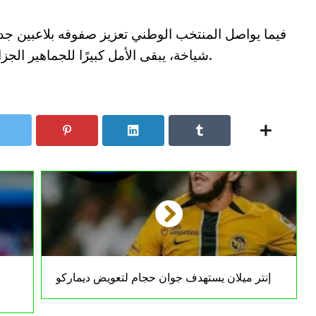
فيما يواصل المنتخب الوطني تعزيز صفوفه بلاعبين جدد
شياخة، يبقى الأمل كبيرًا للجماهير الجزائرية برؤية فايزر يدعم دفاع “الخضر” قريبًا.
إنتر ميلان يستهدف جوان حجام لتعويض ديماركو