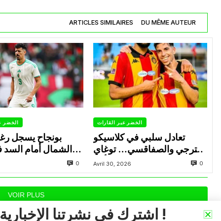
ARTICLES SIMILAIRES
DU MÊME AUTEUR
الخضر عبر القارات
الخضر ع
تعادل سلبي في كلاسيكو
بونجاح يسجل رغ
الترجي والصفاقسي… توغاي
الشمال أمام السد 
يهدر ركلة جزاء وبوعالية يتألق
0
0
Avril 30, 2026
VOIR PLUS
اشترك في نشرتنا الإخبارية !