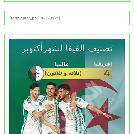
[forminator_poll id="2827"]