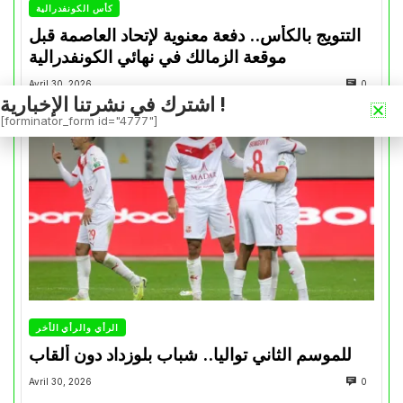
كأس الكونفدرالية
التتويج بالكأس.. دفعة معنوية لإتحاد العاصمة قبل
موقعة الزمالك في نهائي الكونفدرالية
Avril 30, 2026
0
اشترك في نشرتنا الإخبارية !
[forminator_form id="4777"]
الرأي والرأي الأخر
للموسم الثاني تواليا.. شباب بلوزداد دون ألقاب
Avril 30, 2026
0