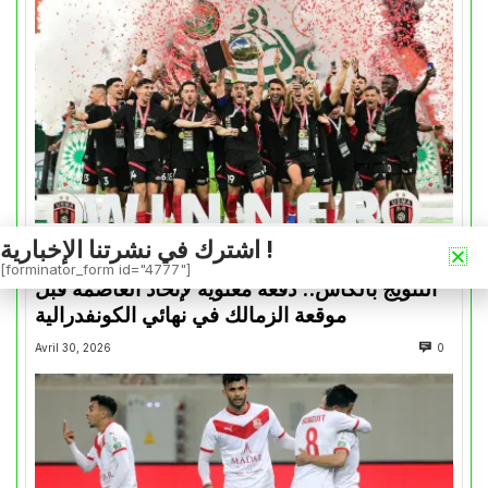
اشترك في نشرتنا الإخبارية !
كأس الكونفدرالية
[forminator_form id="4777"]
التتويج بالكأس.. دفعة معنوية لإتحاد العاصمة قبل
موقعة الزمالك في نهائي الكونفدرالية
Avril 30, 2026
0