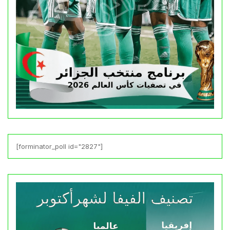
[forminator_poll id="2827"]