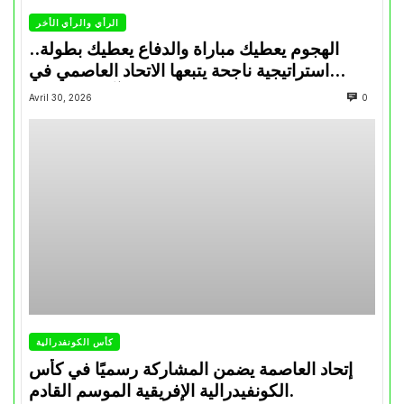
الرأي والرأي الأخر
الهجوم يعطيك مباراة والدفاع يعطيك بطولة..
استراتيجية ناجحة يتبعها الاتحاد العاصمي في
تتويجاته آخر السنوات
Avril 30, 2026
0
كأس الكونفدرالية
إتحاد العاصمة يضمن المشاركة رسميًا في كأس
الكونفيدرالية الإفريقية الموسم القادم.