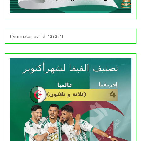
[forminator_poll id="2827"]