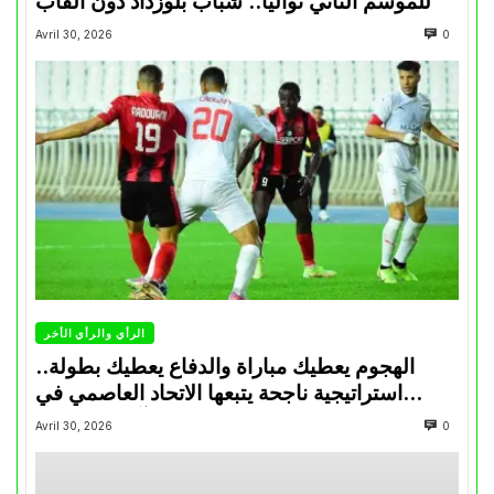
للموسم الثاني تواليا.. شباب بلوزداد دون ألقاب
Avril 30, 2026
0
الرأي والرأي الأخر
الهجوم يعطيك مباراة والدفاع يعطيك بطولة..
استراتيجية ناجحة يتبعها الاتحاد العاصمي في
تتويجاته آخر السنوات
Avril 30, 2026
0