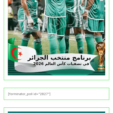
[forminator_poll id="2827"]