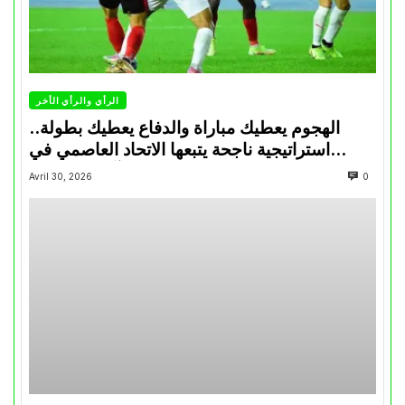
الرأي والرأي الأخر
الهجوم يعطيك مباراة والدفاع يعطيك بطولة..
استراتيجية ناجحة يتبعها الاتحاد العاصمي في
تتويجاته آخر السنوات
Avril 30, 2026
0