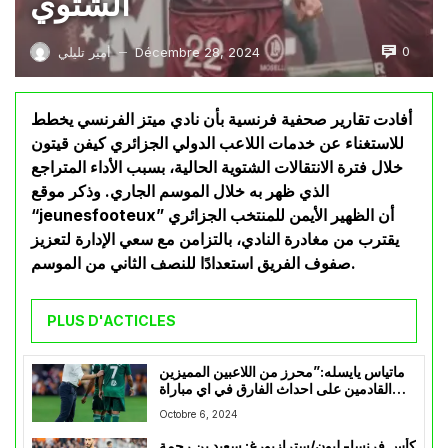
الشتوي
0
Décembre 28, 2024
أمير تليلي
—
أفادت تقارير صحفية فرنسية بأن نادي ميتز الفرنسي يخطط
للاستغناء عن خدمات اللاعب الدولي الجزائري كيفن قيتون
خلال فترة الانتقالات الشتوية الحالية، بسبب الأداء المتراجع
الذي ظهر به خلال الموسم الجاري. وذكر موقع
“jeunesfooteux” أن الظهير الأيمن للمنتخب الجزائري
يقترب من مغادرة النادي، بالتزامن مع سعي الإدارة لتعزيز
صفوف الفريق استعدادًا للنصف الثاني من الموسم.
PLUS D'ACTICLES
ماتياس يايسله:”محرز من اللاعبين المميزين
القادمين على احداث الفارق في اي مباراة
بلمح البصر “
Octobre 6, 2024
كأس فرنسا- ليون/سترازبورغ: سعيد بن رحمة