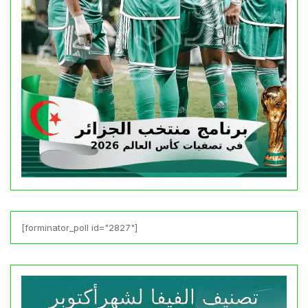
[forminator_poll id="2827"]