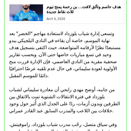
هدف حاسم وتألق لافت… بن رحمة يمنح نيوم
ثلاث نقاط جديدة
Avril 4, 2026
وتسعى إدارة شباب بلوزداد لاستعادة مهاجم “الخضر” بعد
نهاية الموسم، خاصة أن بقاءه في النادي البلجيكي يبدو
مستبعدًا نظرًا لأرقامه المتواضعة، حيث اكتفى بتسجيل هدف
وحيد في تسع مباريات خاضها حتى الآن. وبحسب تقارير
صحفية مقربة من النادي العاصمي، فإن الإدارة قررت منح
الأولوية لعودة سليماني، في حال عدم تلقيه عرضًا احترافيًا
دائمًا للموسم المقبل.
من جانبه، أوضح مهدي رابحي أن مغادرة سليماني لشباب
بلوزداد في فترة الانتقالات الشتوية تمت بالاتفاق بين
الطرفين وبدون أزمات، ردًا على الجدل الذي أُثير حول وجود
خلافات بين اللاعب والمدرب السابق عبد القادر عمراني.
وفي سياق متصل، رحّب مدرب شباب بلوزداد، راموفيتش،