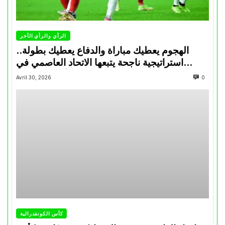
الرأي والرأي الأخر
الهجوم يعطيك مباراة والدفاع يعطيك بطولة..
استراتيجية ناجحة يتبعها الاتحاد العاصمي في
تتويجاته آخر السنوات
Avril 30, 2026
0
كأس الكونفدرالية