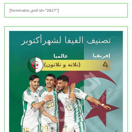
[forminator_poll id="2827"]