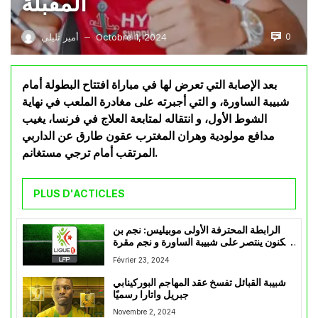
المقبلة
0
Octobre 1, 2024
أمير تليلي
—
بعد الإصابة التي تعرض لها في مباراة افتتاح البطولة أمام
شبيبة الساورة، و التي أجبرته على مغادرة الملعب في نهاية
الشوط الأول، و انتقاله لمتابعة العلاج في فرنسا، يغيب
مدافع مولودية وهران المغترب عقون طارق عن الداربي
المرتقب أمام ترجي مستغانم.
PLUS D'ACTICLES
الرابطة المحترفة الأولى موبيليس: نجم بن
عكنون ينتصر على شبيبة الساورة و نجم مقرة
يعمق جراح اتحاد بسكرة
Février 23, 2024
شبيبة القبائل تفسخ عقد المهاجم البوركينابي
جبريل واتارا رسميًا
Novembre 2, 2024