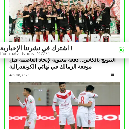
اشترك في نشرتنا الإخبارية !
كأس الكونفدرالية
[forminator_form id="4777"]
التتويج بالكأس.. دفعة معنوية لإتحاد العاصمة قبل
موقعة الزمالك في نهائي الكونفدرالية
Avril 30, 2026
0