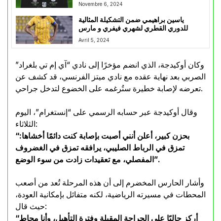
Novembre 6, 2024
ياسين براهيمي ضمن التشكيلة المثالية
للدوري القطري لشهري فيفري و مارس
Avril 5, 2024
وكان أوكيدجة، الذي انضم مؤخرًا إلى نادي “آي إم تي بلغراد”
الصربي بعد نهاية عقده مع نادي ميتز الفرنسي، قد كشف عن
تعرضه لإصابة خطيرة ستُرغمه على الخضوع لتدخل جراحي.
وقال أوكيدجة عبر حسابه الرسمي على “إنستغرام”، اليوم
الثلاثاء:
“بحزن كبير، أعلن أنني أصبت بإصابة كنت دائمًا أخشاها:
تمزق في الرباط الصليبي، يرافقه تمزق في الغضروف
المفصلي، مع تعقيدات زادت من سوء الوضع”.
وأشار الحارس المخضرم إلى أن هذه المرحلة تُعد من أصعب
المحطات في مسيرته الرياضية، لكنه متفائل بإمكانية العودة،
حيث قال:
“أركز حاليًا على الجراحة المقبلة وفترة التأهيل، وأنا محاط