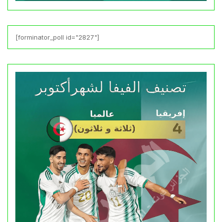
[forminator_poll id="2827"]