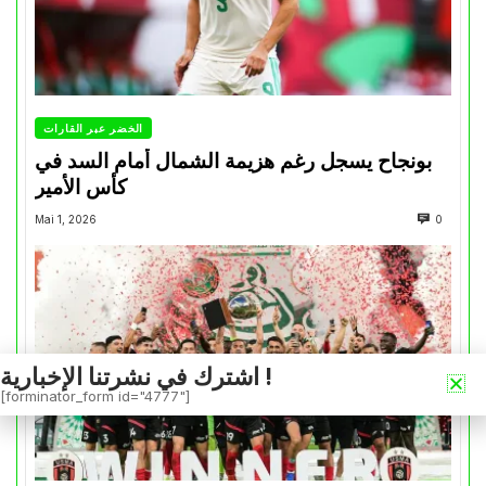
الخضر عبر القارات
بونجاح يسجل رغم هزيمة الشمال أمام السد في
كأس الأمير
Mai 1, 2026
0
اشترك في نشرتنا الإخبارية !
[forminator_form id="4777"]