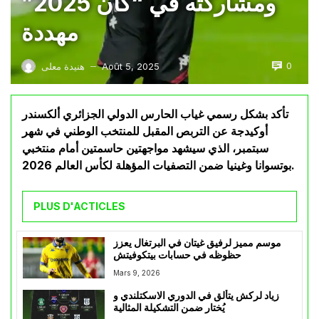
ومشاركته في “كان 2025”
مهددة
0
Août 5, 2025
هنيدة معلى
—
تأكد بشكل رسمي غياب الحارس الدولي الجزائري ألكسندر
أوكيدجة عن التربص المقبل للمنتخب الوطني في شهر
سبتمبر، الذي سيشهد مواجهتين حاسمتين أمام منتخبي
بوتسوانا وغينيا ضمن التصفيات المؤهلة لكأس العالم 2026.
PLUS D'ACTICLES
موسم مميز لرفيق غيتان في البرتغال يعزز
حظوظه في حسابات بيتكوفيتش
Mars 9, 2026
زياد لركش يتألق في الدوري الاسكتلندي و
يُختار ضمن التشكيلة المثالية