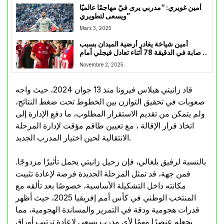
أمين غويري: “مدربي يرى فيّ مهاجمًا عالميًا
ويسعى لتطويري”
Mars 3, 2025
أمين شياخة يغادر أرضية الميدان بسبب
الإصابة في الدقيقة 78 أثناء تعادل فيجلي أمام
سوندرييسك
Novembre 2, 2025
قاد زانيتي هيلاس فيرونا منذ 13 جوان 2024، حيث واجه
صعوبات في تحقيق التوازن بين الخطوط تحت ضغط النتائج،
ولم يتمكن من تقديم الاستقرار المطلوب، ما دفع الإدارة إلى
اتخاذ قرار الإقالة ، مع تعيين طاقم مؤقت لإدارة المرحلة
الانتقالية لحين اختيار المدرب الجديد.
بالنسبة لرفيق بلغالي، فإن رحيل زانيتي يحمل تأثيرًا مزدوجًا.
فمن جهة، قد تمثل المرحلة الجديدة فرصة لإعادة تثبيت
مكانته داخل التشكيلة الأساسية، خصوصًا بعد تألقه مع
المنتخب الوطني في كأس أمم إفريقيا 2025، حيث أظهر
قدرات هجومية ودقة في التمرير والمساندة الهجومية، مما
يجعله عنصرًا مهمًا لأي مدرب يسعى لإعادة ترتيب أوراق