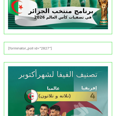
[forminator_poll id="2827"]