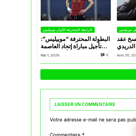
لى موبيليس
الرابطة المحترفة الأولى موبيليس
سخ عقد
البطولة المحترفة “موبيليس”:
الدريدي
تأجيل مباراة إتحاد العاصمة
التراضي
وأتلتيك بارادو
0
Mai 1, 2026
Avril 30, 2
LAISSER UN COMMENTAIRE
Votre adresse e-mail ne sera pas publ
Commentaire
*