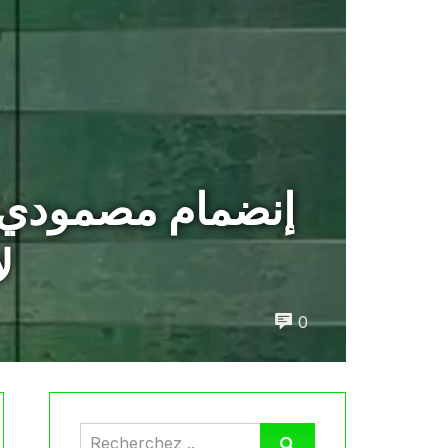
إنضمام مصمودي، ب
ل
0