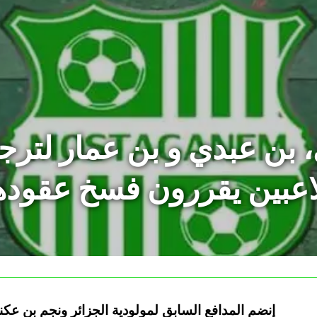
ن عبدي و بن عمار لترجي
اعبين يقررون فسخ عقوده