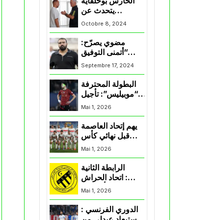
الحارس بوحلفاية
يتحدث عن
طموحاته مع
Octobre 8, 2024
المنتخب و شباب
قسنطينة
مضوي يصرّح:
“أتمنى التوفيق
لممثلي الكرة
Septembre 17, 2024
الجزائرية في
المسابقات القارية”
البطولة المحترفة
“موبيليس”: تأجيل
مباراة إتحاد
Mai 1, 2026
العاصمة وأتلتيك
بارادو
يهم إتحاد العاصمة
قبل نهائي كأس
اكاف : الزمالك
Mai 1, 2026
يسقط بثلاثية أمام
الأهلي
الرابطة الثانية
: اتحاد الحراش
يحسم التأهل إلى
Mai 1, 2026
“البلاي أوف”
الدوري الفرنسي :
استبعاد عبدلي من