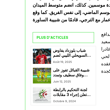
دة موسمين. كذلك، انضم متوسط الميدان
وسم الماضي، إلى نفس الفريق. كما وقع
دافع
PLUS D'ACTICLES
سعيد
ادرا
شباب بلوزداد يفاوض
السويحلي الليبي لضم
الحي
القناص المالي تراوري
Août 19, 2025
عقده
شبيبة القبائل تفوز على
وفاق سطيف وتمدد
السوسبانس على اللقب
Juin 12, 2025
لجنة التحكيم بالرابطة
تعلن إجراء 3 مقابلات
بتقنية “الفار”
Octobre 9, 2024