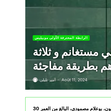
الرابطة المحترفة الأولى موبيليس
 مستغانم و ثلاثة
م بطريقة مفاجئة
Août 11, 2024
أمير تليلي
—
إنضم المدافع السابق لمولودية الجزائر ونجم بن عكنون، بوعلام مصمودي، البالغ من العمر 30