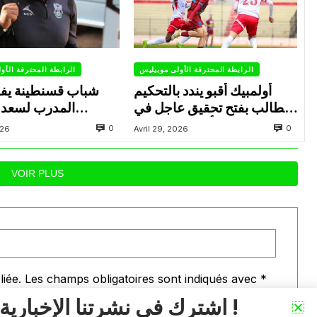
الرابطة المحترفة الأولى موبيليس
الرابطة المحترفة الأو
أولمبيك أقبو يندد بالتحكيم
شباب قسنطينة يف
ويطالب بفتح تحقيق عاجل في
المدرب لسعد 
تجاوزات أثّرت على نتائج
ب
0
0
026
Avril 29, 2026
الفريق
VOIR PLUS
iée.
Les champs obligatoires sont indiqués avec
*
اشترك في نشرتنا الإخبارية !