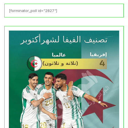
[forminator_poll id="2827"]