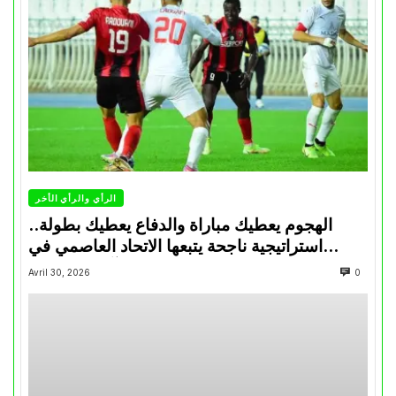
الرأي والرأي الأخر
الهجوم يعطيك مباراة والدفاع يعطيك بطولة..
استراتيجية ناجحة يتبعها الاتحاد العاصمي في
تتويجاته آخر السنوات
Avril 30, 2026
0