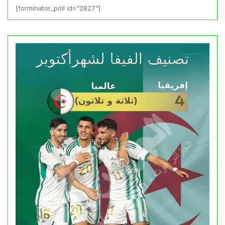
[forminator_poll id="2827"]