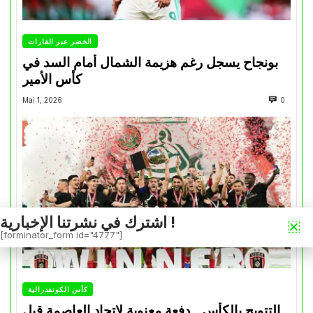
الخضر عبر القارات
بونجاح يسجل رغم هزيمة الشمال أمام السد في
كأس الأمير
Mai 1, 2026
0
اشترك في نشرتنا الإخبارية !
[forminator_form id="4777"]
كأس الكونفدرالية
التتويج بالكأس.. دفعة معنوية لإتحاد العاصمة قبل