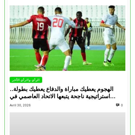
الرأي والرأي الأخر
الهجوم يعطيك مباراة والدفاع يعطيك بطولة..
استراتيجية ناجحة يتبعها الاتحاد العاصمي في
تتويجاته آخر السنوات
Avril 30, 2026
0