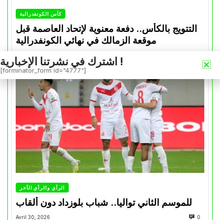
كأس الكونفدرالية
التتويج بالكأس.. دفعة معنوية لإتحاد العاصمة قبل
موقعة الزمالك في نهائي الكونفدرالية
Avril 30, 2026
0
اشترك في نشرتنا الإخبارية !
[forminator_form id="4777"]
الرأي والرأي الأخر
للموسم الثاني تواليا.. شباب بلوزداد دون ألقاب
Avril 30, 2026
0