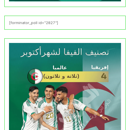
[forminator_poll id="2827"]