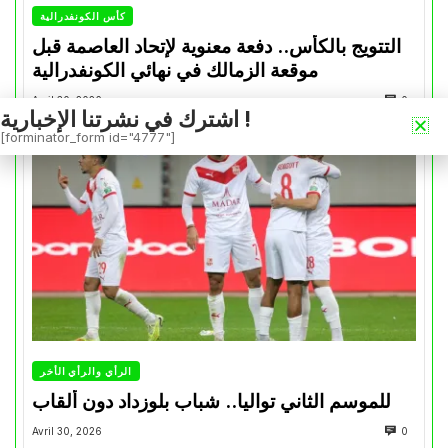
كأس الكونفدرالية
التتويج بالكأس.. دفعة معنوية لإتحاد العاصمة قبل
موقعة الزمالك في نهائي الكونفدرالية
Avril 30, 2026
0
اشترك في نشرتنا الإخبارية !
[forminator_form id="4777"]
الرأي والرأي الأخر
للموسم الثاني تواليا.. شباب بلوزداد دون ألقاب
Avril 30, 2026
0