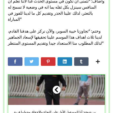
وأضاف: “نتمنى ان نكون في مستوى الحدث غدا لأننا نعلم ان
المنافس سينزل بكل ثقله بما انه في وضعية لا تسمح له
بالتعثر، لذلك علينا الحذر وتقديم كل ما لدينا للفوز في
المباراة”
وختم: “تجاوزنا خيبة السوبر، والآن نركز على هدفنا القادم،
لدينا ثلاث اهداف هذا الموسم علينا تحقيقها لإسعاد الجماهير
لذلك المطلوب منا الاستعداد جيدا وتقديم المستوى المنتظر”
بن شيخة: أنا المسؤول الأول على النجاح والإخفاق وجوليبا فريق