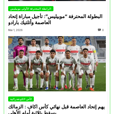
الرابطة المحترفة الأولى موبيليس
البطولة المحترفة “موبيليس”: تأجيل مباراة إتحاد
العاصمة وأتلتيك بارادو
Mai 1, 2026
0
كأس الكونفدرالية
يهم إتحاد العاصمة قبل نهائي كأس اكاف : الزمالك
يسقط بثلاثية أمام الأهلي