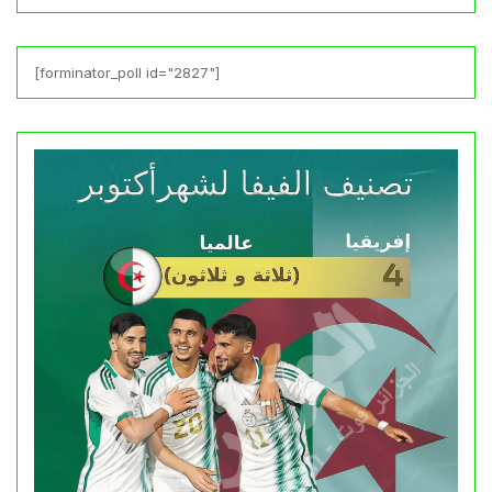
[forminator_poll id="2827"]