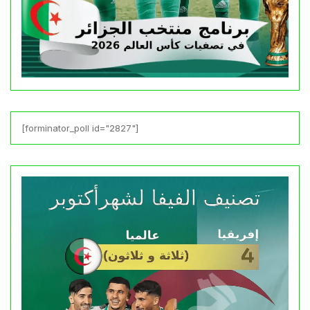
[forminator_poll id="2827"]