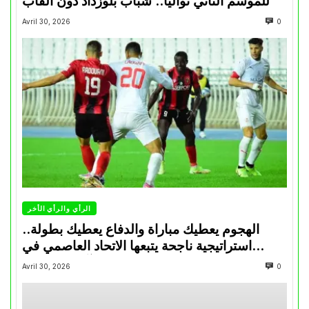
للموسم الثاني تواليا.. شباب بلوزداد دون ألقاب
Avril 30, 2026
0
الرأي والرأي الأخر
الهجوم يعطيك مباراة والدفاع يعطيك بطولة..
استراتيجية ناجحة يتبعها الاتحاد العاصمي في
تتويجاته آخر السنوات
Avril 30, 2026
0