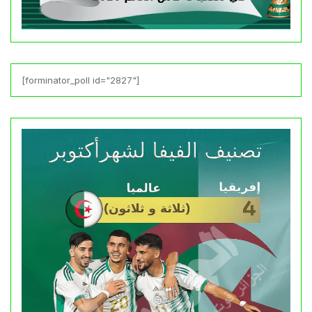
[forminator_poll id="2827"]