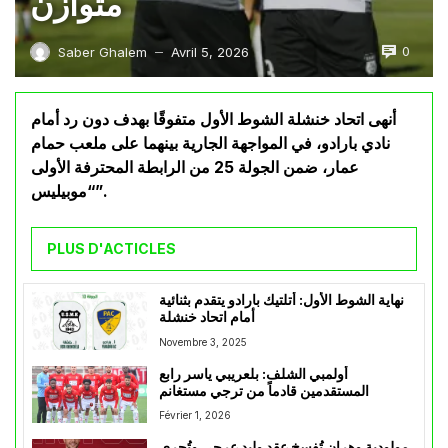
متوازن
0
Saber Ghalem
Avril 5, 2026
—
أنهى اتحاد خنشلة الشوط الأول متفوقًا بهدف دون رد أمام
نادي بارادو، في المواجهة الجارية بينهما على ملعب حمام
عمار، ضمن الجولة 25 من الرابطة المحترفة الأولى
“موبيليس”.
PLUS D'ACTICLES
نهاية الشوط الأول: أتلتيك بارادو يتقدم بثنائية
أمام اتحاد خنشلة
Novembre 3, 2025
أولمبي الشلف: بلعريبي ياسر رابع
المستقدمين قادماً من ترجي مستغانم
Février 1, 2026
مولودية وهران تُفسخ عقد وليد عرجي وتُجري