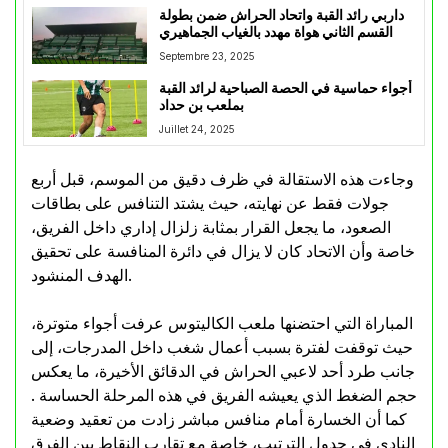
داربي رائد القبة واتحاد الحراش ضمن بطولة
القسم الثاني هواة مهدد بالغياب الجماهيري
Septembre 23, 2025
أجواء حماسية في الحصة الصباحية لرائد القبة
بملعب بن حداد
Juillet 24, 2025
وجاءت هذه الاستقالة في ظرف دقيق من الموسم، قبل أربع
جولات فقط عن نهايته، حيث يشتد التنافس على بطاقات
الصعود، ما يجعل القرار بمثابة زلزال إداري داخل الفريق،
خاصة وأن الاتحاد كان لا يزال في دائرة المنافسة على تحقيق
الهدف المنشود.
المباراة التي احتضنها ملعب الكاليتوس عرفت أجواء متوترة،
حيث توقفت لفترة بسبب أعمال شغب داخل المدرجات، إلى
جانب طرد أحد لاعبي الحراش في الدقائق الأخيرة، ما يعكس
حجم الضغط الذي يعيشه الفريق في هذه المرحلة الحساسة .
كما أن الخسارة أمام منافس مباشر زادت من تعقيد وضعية
النادي في جدول الترتيب، خاصة مع تقارب النقاط بين الفرق