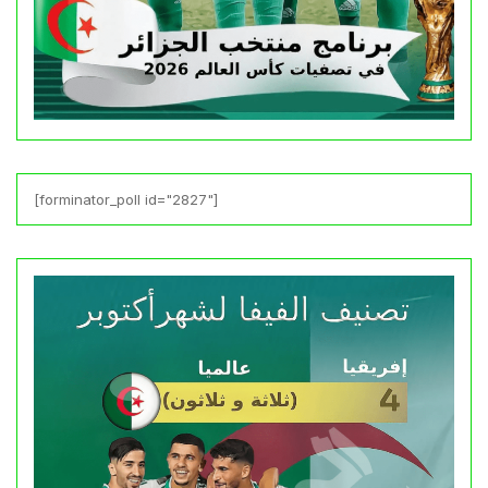
[forminator_poll id="2827"]