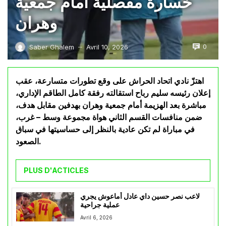
خسارة مفصلية أمام جمعية
وهران
0
Saber Ghalem
Avril 10, 2026
—
اهتزّ نادي اتحاد الحراش على وقع تطورات متسارعة، عقب
إعلان رئيسه سليم رباح استقالته رفقة كامل الطاقم الإداري،
مباشرة بعد الهزيمة أمام جمعية وهران بهدفين مقابل هدف،
ضمن منافسات القسم الثاني هواة مجموعة وسط – غرب،
في مباراة لم تكن عادية بالنظر إلى حساسيتها في سباق
الصعود.
PLUS D'ACTICLES
لاعب نصر حسين داي عادل أماعوش يجري
عملية جراحية
Avril 6, 2026