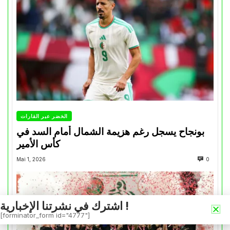
الخضر عبر القارات
بونجاح يسجل رغم هزيمة الشمال أمام السد في
كأس الأمير
Mai 1, 2026
0
اشترك في نشرتنا الإخبارية !
[forminator_form id="4777"]