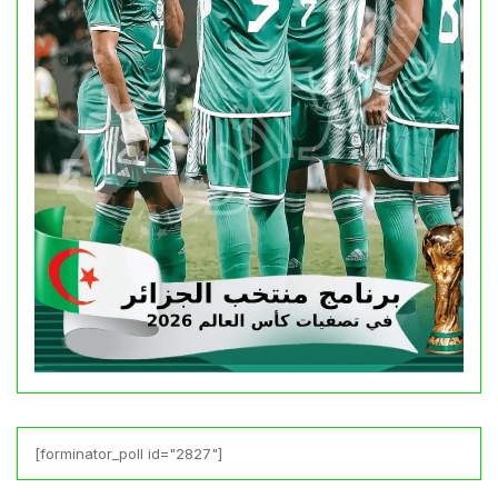
[forminator_poll id="2827"]