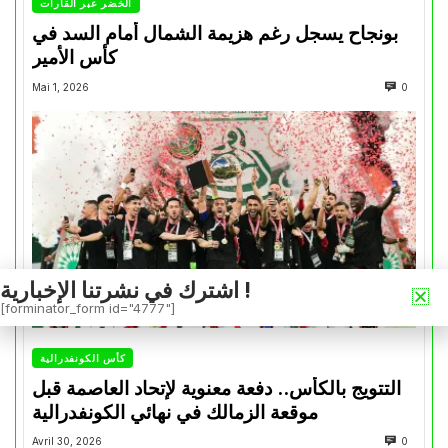
الخضر عبر القارات
بونجاح يسجل رغم هزيمة الشمال أمام السد في
كأس الأمير
Mai 1, 2026
0
اشترك في نشرتنا الإخبارية !
[forminator_form id="4777"]
كأس الكونفدرالية
التتويج بالكأس.. دفعة معنوية لإتحاد العاصمة قبل
موقعة الزمالك في نهائي الكونفدرالية
Avril 30, 2026
0