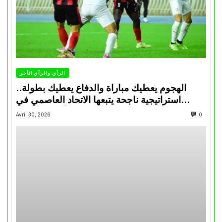
الرأي والرأي الأخر
الهجوم يعطيك مباراة والدفاع يعطيك بطولة..
استراتيجية ناجحة يتبعها الاتحاد العاصمي في
تتويجاته آخر السنوات
Avril 30, 2026
0