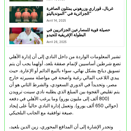
غربال، ڨوراري وزرهوني يمثلون الصافرة
الجزائرية في “الموندياليتو”
Avril 14, 2025
حصيلة قوية للمصارعين الجزائريين في
البطولة الإفريقية للجيدو
Avril 26, 2025
تشير المعلومات الواردة من داخل النادي إلى أن إدارة الأهلي
تضع شرطين أساسيين لإتمام صفقة بلعد، أولهما يجب أن يتم
تسويق ديانج بشكل نهائي، سواء بالبيع الدائم أو الإعارة. حيث
يبدي اللاعب المالي رغبة واضحة في مواصلة مسيرته خارج
مصر، وتحديداً في الدوري السعودي، والشرط الثاني هو أن
يتم تقليص الفجوة بين المبلغ الذي يطلبه نادي سينت ترويدن
(800 ألف إلى مليون يورو) وما يرغب الأهلي في دفعه
(حوالي 650 ألف يورو). وتعمل إدارة النادي حالياً على إيجاد
صيغة توافقية مع الجانب البلجيكي.
وتجدر الإشارة إلى أن المدافع المحوري، زين الدين بلعيد،