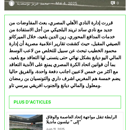
0
Mai 4, 2025
محمد عزيز بوسعدية
—
قررت إدارة النادي الأهلي المصري، بعث المفاوضات من
جديد مع نادي ساند تريند البلجيكي من أجل الاستفادة من
خدمات المدافع المحوري، زين الدين بلعيد، خلال الميركاتو
الصيفي المقبل، حيث كشفت تقارير اعلامية مصرية أن إدارة
محمود الخطيب تبحث عن سبيل للتخلص من لاعب الوسط
المالي اليو ديانغ بشكل نهائي حتى يتسنى لها التعاقد مع بلعيد،
بما أن قوانين اتحاد الكرة المصري يمنع على الأندية التعاقد
مع اكثر من خمس لاعبين اجانب دفعة واحدة، والفريق حاليا
يضم خمسة هم المغربي اشرف داري والتونسيان بن رمضان
ومعلول والمالي ديانغ والجنوب افريقي بيرسي تاو.
PLUS D'ACTICLES
الرابطة تنقل مواجهة إتحاد العاصمة والوفاق
إلى ” نيلسون مانديلا”
Juin 11, 2025