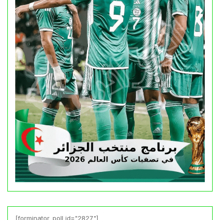
[forminator_poll id="2827"]