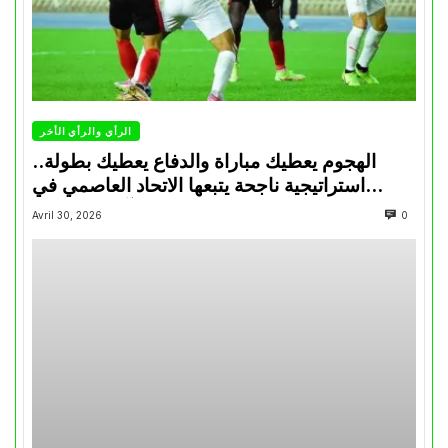
الرأي والرأي الأخر
الهجوم يعطيك مباراة والدفاع يعطيك بطولة..
استراتيجية ناجحة يتبعها الاتحاد العاصمي في
تتويجاته آخر السنوات
Avril 30, 2026
0