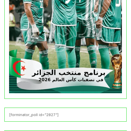
[forminator_poll id="2827"]