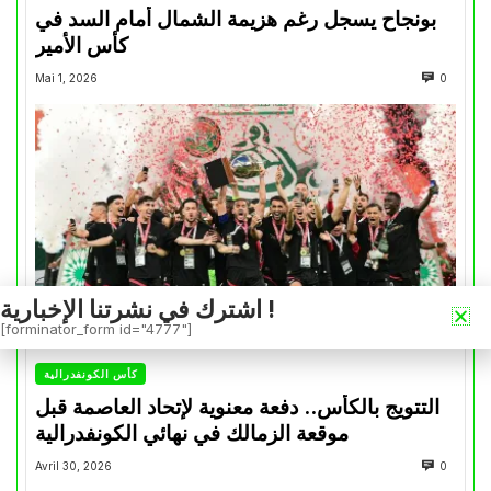
بونجاح يسجل رغم هزيمة الشمال أمام السد في
كأس الأمير
Mai 1, 2026
0
اشترك في نشرتنا الإخبارية !
[forminator_form id="4777"]
كأس الكونفدرالية
التتويج بالكأس.. دفعة معنوية لإتحاد العاصمة قبل
موقعة الزمالك في نهائي الكونفدرالية
Avril 30, 2026
0