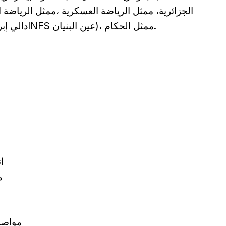
الجزائرية، ممثل الرياضة العسكرية ،ممثل الرياضة 
مؤسسات التكوين الرياضي (STS دالي إبراهيم وINFS عين البنيان)، ممثل الحكام.
00
0
09:00 – 