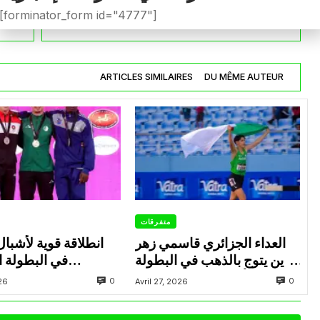
نذير بن بوعلي يفتتح موسمه بهدف رسمي في
[forminator_form id="4777"]
دوري المؤتمر الأوروبي
ARTICLES SIMILAIRES
DU MÊME AUTEUR
متفرقات
العداء الجزائري قاسمي زهر
انطلاقة قوية لأشبال
الدين يتوج بالذهب في البطولة
في البطولة ال
العربية لألعاب القوى للشباب
0
0
026
Avril 27, 2026
بتونس
بالإ