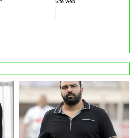
*
Site web