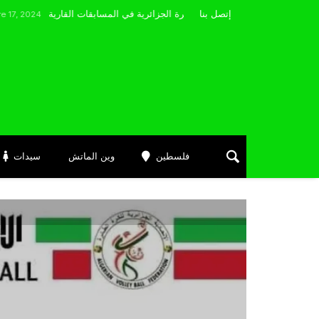
مضوي يصرّح: “أتمنى التوفيق لممثلي الكرة الجزائرية في المسابقات القارية”
إتصل بنا
4
فلسطين
وين الماتش
سيدات