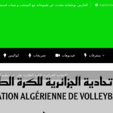
الحارس بوحلفاية يتحدث عن طموحاته مع المنتخب و ش
Septembre 17, 202
متفرقات
فيديوهات
تصريحات
كواليس
الاتحادية الجزائرية للكرة الطائرة تعلن عن تنظيم الملتقى الو