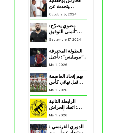
الحارس بوحلفاية
يتحدث عن
طموحاته مع
Octobre 8, 2024
المنتخب و شباب
قسنطينة
مضوي يصرّح:
“أتمنى التوفيق
لممثلي الكرة
Septembre 17, 2024
الجزائرية في
المسابقات القارية”
البطولة المحترفة
“موبيليس”: تأجيل
مباراة إتحاد
Mai 1, 2026
العاصمة وأتلتيك
بارادو
يهم إتحاد العاصمة
قبل نهائي كأس
اكاف : الزمالك
Mai 1, 2026
يسقط بثلاثية أمام
الأهلي
الرابطة الثانية
: اتحاد الحراش
يحسم التأهل إلى
Mai 1, 2026
“البلاي أوف”
الدوري الفرنسي :
استبعاد عبدلي من