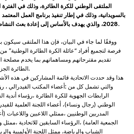
2028، والذي يهدف بالأساس إلى إعادة بعث النشاط وتفعيل ديناميكية الكرة الطائرة الوطنية.
ووفقًا لما جاء في البيان، فإن هذا الملتقى سيكون بم
فرصة لتجميع أفراد “عائلة الكرة الطائرة الوطنية” من
تقديم مقترحاتهم ومساهماتهم بما يخدم مصلحة ا
الطائرة الجزائرية.
هذا وقد حددت الاتحادية قائمة المشاركين في هذه الأش
والتي تشمل كل من :أعضاء المكتب الفيدرالي ، ر
الرابطات الجهوية للكرة الطائرة ،رؤساء أندية ا
الوطني (رجال ونساء)، أعضاء اللجنة العلمية للفيدرا
المدربين الوطنيين ،ممثلي اللاعبين واللاعبات (أ
الجمعية العامة) ،الرؤساء السابقين للاتحادية ،ممثل و
الشباب والرياضة، ممثل اللجنة الأولمبية والري