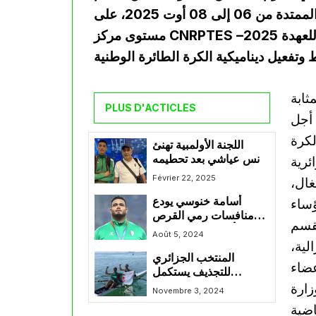
الملتقى الوطني للكرة الطائرة، وذلك في الفترة الممتدة من 06 إلى 08 أوت 2025، على
مستوى مركز CNRPTES بالسويدانية، وذلك في إطار تنفيذ برنامج العمل المعتمد للعهدة 2025–
ثابة
PLUS D'ACTICLES
 أجل
لكرة
اللجنة الأولمبية تهنئ
يونس عياشي بعد تحطيمه
رقمه السابق في الوثب
Février 22, 2025
غال،
العالي
أسامة خنوسي يودع
ؤساء
منافسات رمي القرص
لقسم
في أولمبياد باريس من
Août 5, 2024
الدور الأول
لية،
المنتخب الجزائري
عضاء
للتجذيف يستكمل
تحضيراته للبطولة
زارة
Novembre 3, 2024
الإفريقية بمصر
اضية