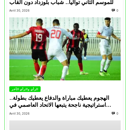
للموسم الثاني تواليا.. شباب بلوزداد دون ألقاب
Avril 30, 2026
0
الرأي والرأي الأخر
الهجوم يعطيك مباراة والدفاع يعطيك بطولة..
استراتيجية ناجحة يتبعها الاتحاد العاصمي في
تتويجاته آخر السنوات
Avril 30, 2026
0