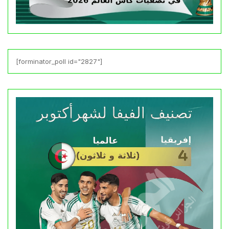
[forminator_poll id="2827"]