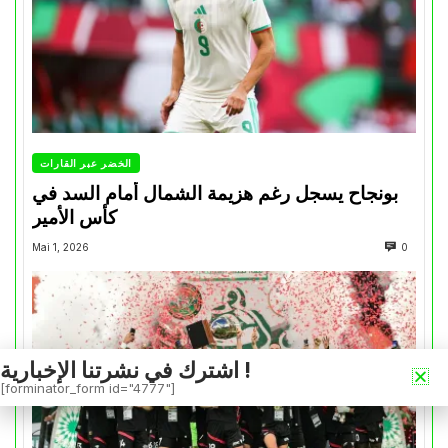
الخضر عبر القارات
بونجاح يسجل رغم هزيمة الشمال أمام السد في
كأس الأمير
Mai 1, 2026
0
اشترك في نشرتنا الإخبارية !
[forminator_form id="4777"]