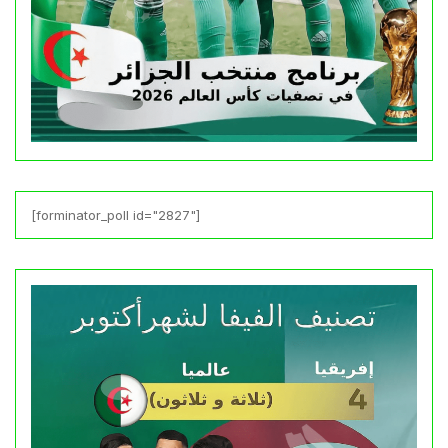
[forminator_poll id="2827"]