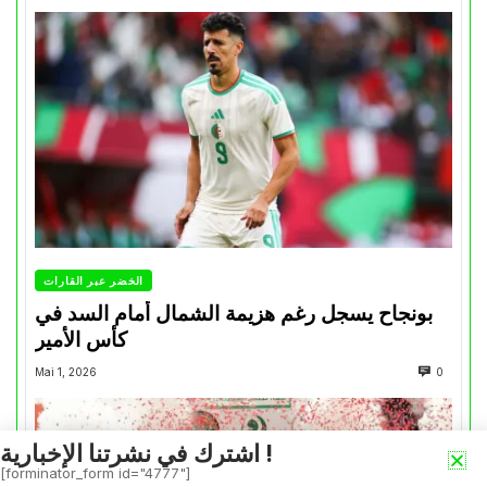
الخضر عبر القارات
بونجاح يسجل رغم هزيمة الشمال أمام السد في
كأس الأمير
Mai 1, 2026
0
اشترك في نشرتنا الإخبارية !
[forminator_form id="4777"]