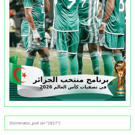
[forminator_poll id="2827"]