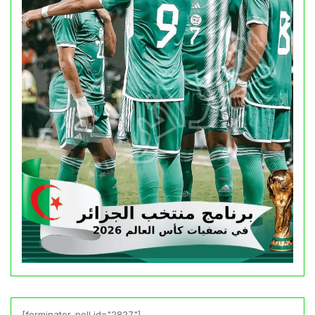
[forminator_poll id="2827"]